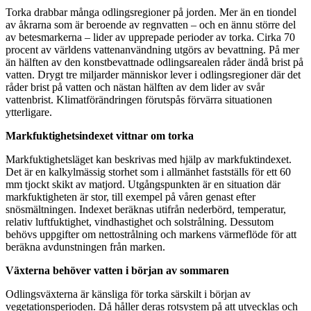
Torka drabbar många odlingsregioner på jorden. Mer än en tiondel
av åkrarna som är beroende av regnvatten – och en ännu större del
av betesmarkerna – lider av upprepade perioder av torka. Cirka 70
procent av världens vattenanvändning utgörs av bevattning. På mer
än hälften av den konstbevattnade odlingsarealen råder ändå brist på
vatten. Drygt tre miljarder människor lever i odlingsregioner där det
råder brist på vatten och nästan hälften av dem lider av svår
vattenbrist. Klimatförändringen förutspås förvärra situationen
ytterligare.
Markfuktighetsindexet vittnar om torka
Markfuktighetsläget kan beskrivas med hjälp av markfuktindexet.
Det är en kalkylmässig storhet som i allmänhet fastställs för ett 60
mm tjockt skikt av matjord. Utgångspunkten är en situation där
markfuktigheten är stor, till exempel på våren genast efter
snösmältningen. Indexet beräknas utifrån nederbörd, temperatur,
relativ luftfuktighet, vindhastighet och solstrålning. Dessutom
behövs uppgifter om nettostrålning och markens värmeflöde för att
beräkna avdunstningen från marken.
Växterna behöver vatten i början av sommaren
Odlingsväxterna är känsliga för torka särskilt i början av
vegetationsperioden. Då håller deras rotsystem på att utvecklas och