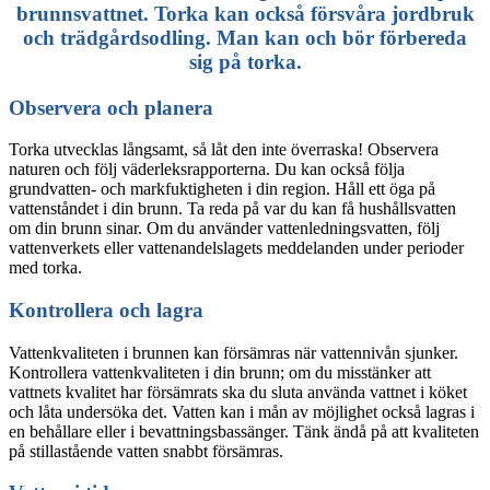
brunnsvattnet. Torka kan också försvåra jordbruk
och trädgårdsodling. Man kan och bör förbereda
sig på torka.
Observera och planera
Torka utvecklas långsamt, så låt den inte överraska! Observera
naturen och följ väderleksrapporterna. Du kan också följa
grundvatten- och markfuktigheten i din region. Håll ett öga på
vattenståndet i din brunn. Ta reda på var du kan få hushållsvatten
om din brunn sinar. Om du använder vattenledningsvatten, följ
vattenverkets eller vattenandelslagets meddelanden under perioder
med torka.
Kontrollera och lagra
Vattenkvaliteten i brunnen kan försämras när vattennivån sjunker.
Kontrollera vattenkvaliteten i din brunn; om du misstänker att
vattnets kvalitet har försämrats ska du sluta använda vattnet i köket
och låta undersöka det. Vatten kan i mån av möjlighet också lagras i
en behållare eller i bevattningsbassänger. Tänk ändå på att kvaliteten
på stillastående vatten snabbt försämras.