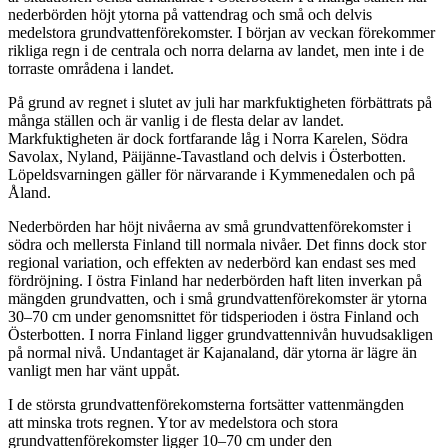
nederbörden höjt ytorna på vattendrag och små och delvis
medelstora grundvattenförekomster. I början av veckan förekommer
rikliga regn i de centrala och norra delarna av landet, men inte i de
torraste områdena i landet.
På grund av regnet i slutet av
juli har markfuktigheten förbättrats på
många ställen och är vanlig i de flesta delar av landet.
Markfuktigheten är dock fortfarande låg i Norra Karelen, Södra
Savolax, Nyland, Päijänne-Tavastland och delvis i Österbotten.
Löpeldsvarningen gäller för närvarande i Kymmenedalen och på
Åland.
Nederbörden har höjt nivåerna av små grundvattenförekomster i
södra och mellersta Finland till normala nivåer. Det finns dock stor
regional variation, och effekten av nederbörd kan endast ses med
fördröjning. I östra Finland har nederbörden haft liten inverkan på
mängden grundvatten, och i små grundvattenförekomster är ytorna
30–70 cm under genomsnittet för tidsperioden i östra Finland och
Österbotten. I norra Finland ligger grundvattennivån huvudsakligen
på normal nivå. Undantaget är Kajanaland, där ytorna är lägre än
vanligt
men har vänt uppåt.
I de
största grundvattenförekomsterna fortsätter vattenmängden
att
minska trots regnen. Ytor av medelstora och stora
grundvattenförekomster ligger 10–70 cm under den