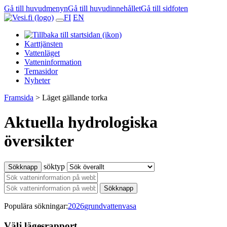
Gå till huvudmenyn
Gå till huvudinnehållet
Gå till sidfoten
FI
EN
Karttjänsten
Vattenläget
Vatteninformation
Temasidor
Nyheter
Framsida
>
Läget gällande torka
Aktuella hydrologiska
översikter
söktyp
Sökknapp
Sökknapp
Populära sökningar:
2026
grundvatten
vasa
Välj lägesrapport