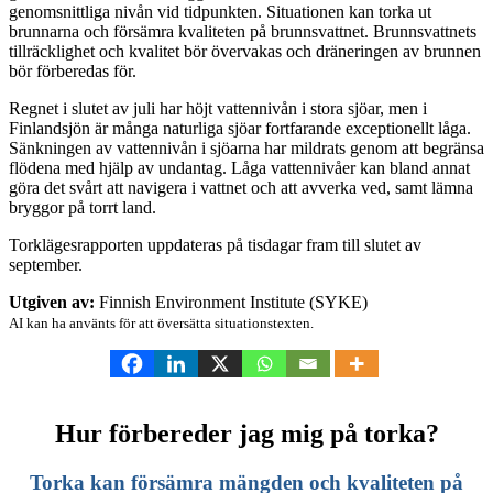
genomsnittliga nivån vid tidpunkten. Situationen kan torka ut
brunnarna och försämra kvaliteten på brunnsvattnet. Brunnsvattnets
tillräcklighet och kvalitet bör övervakas
och dräneringen av brunnen
bör förberedas för.
Regnet i slutet av
juli har höjt vattennivån i stora sjöar, men i
Finlandsjön är många naturliga sjöar fortfarande exceptionellt låga.
Sänkningen av vattennivån i sjöarna har mildrats genom att begränsa
flödena med hjälp av undantag.
Låga vattennivåer kan bland annat
göra det svårt att navigera i vattnet och att avverka ved, samt lämna
bryggor på torrt land.
Torklägesrapporten uppdateras på tisdagar fram till slutet av
september.
Utgiven av:
Finnish Environment Institute (SYKE)
AI kan ha använts för att översätta situationstexten.
Hur förbereder jag mig på torka?
Torka kan försämra mängden och kvaliteten på