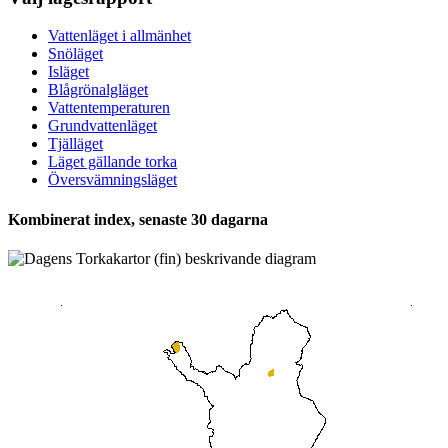
Vattenläget i allmänhet
Snöläget
Isläget
Blågrönalgläget
Vattentemperaturen
Grundvattenläget
Tjälläget
Läget gällande torka
Översvämningsläget
Kombinerat index, senaste 30 dagarna