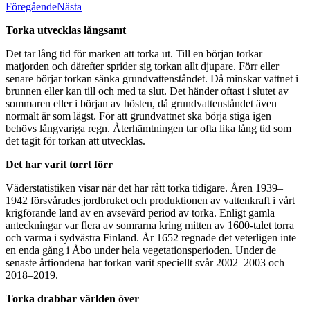
Föregående
Nästa
Torka utvecklas långsamt
Det tar lång tid för marken att torka ut. Till en början torkar
matjorden och därefter sprider sig torkan allt djupare. Förr eller
senare börjar torkan sänka grundvattenståndet. Då minskar vattnet i
brunnen eller kan till och med ta slut. Det händer oftast i slutet av
sommaren eller i början av hösten, då grundvattenståndet även
normalt är som lägst. För att grundvattnet ska börja stiga igen
behövs långvariga regn. Återhämtningen tar ofta lika lång tid som
det tagit för torkan att utvecklas.
Det har varit torrt förr
Väderstatistiken visar när det har rått torka tidigare. Åren 1939–
1942 försvårades jordbruket och produktionen av vattenkraft i vårt
krigförande land av en avsevärd period av torka. Enligt gamla
anteckningar var flera av somrarna kring mitten av 1600-talet torra
och varma i sydvästra Finland. År 1652 regnade det veterligen inte
en enda gång i Åbo under hela vegetationsperioden. Under de
senaste årtiondena har torkan varit speciellt svår 2002–2003 och
2018–2019.
Torka drabbar världen över