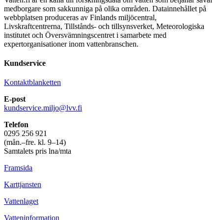
medborgare som sakkunniga på olika områden. Datainnehållet på
webbplatsen produceras av Finlands miljöcentral,
Livskraftcentrerna, Tillstånds- och tillsynsverket, Meteorologiska
institutet och Översvämningscentret i samarbete med
expertorganisationer inom vattenbranschen.
Kundservice
Kontaktblanketten
E-post
kundservice.miljo@lvv.fi
Telefon
0295 256 921
(mån.–fre. kl. 9–14)
Samtalets pris lna/mta
Framsida
Karttjansten
Vattenlaget
Vatteninformation