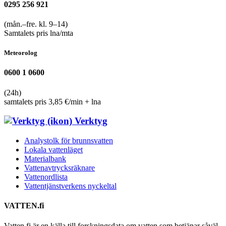
0295 256 921
(mån.–fre. kl. 9–14)
Samtalets pris lna/mta
Meteorolog
0600 1 0600
(24h)
samtalets pris 3,85 €/min + lna
Verktyg
Analystolk för brunnsvatten
Lokala vattenläget
Materialbank
Vattenavtrycksräknare
Vattenordlista
Vattentjänst­verkens nyckeltal
VATTEN.fi
Vatten.fi är en källa till forskningsdata om vatten som betjänar såväl