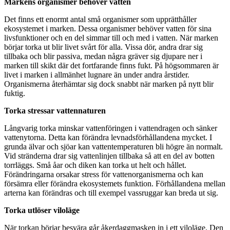
Markens organismer behöver vatten
Det finns ett enormt antal små organismer som upprätthåller
ekosystemet i marken. Dessa organismer behöver vatten för sina
livsfunktioner och en del simmar till och med i vatten. När marken
börjar torka ut blir livet svårt för alla. Vissa dör, andra drar sig
tillbaka och blir passiva, medan några gräver sig djupare ner i
marken till skikt där det fortfarande finns fukt. På högsommaren är
livet i marken i allmänhet lugnare än under andra årstider.
Organismerna återhämtar sig dock snabbt när marken på nytt blir
fuktig.
Torka stressar vattennaturen
Långvarig torka minskar vattenföringen i vattendragen och sänker
vattenytorna. Detta kan förändra levnadsförhållandena mycket. I
grunda älvar och sjöar kan vattentemperaturen bli högre än normalt.
Vid stränderna drar sig vattenlinjen tillbaka så att en del av botten
torrläggs. Små åar och diken kan torka ut helt och hållet.
Förändringarna orsakar stress för vattenorganismerna och kan
försämra eller förändra ekosystemets funktion. Förhållandena mellan
arterna kan förändras och till exempel vassruggar kan breda ut sig.
Torka utlöser viloläge
När torkan börjar besvära går åkerdaggmasken in i ett viloläge. Den