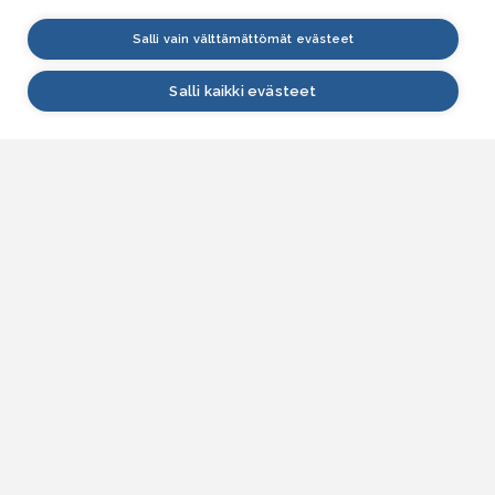
Salli vain välttämättömät evästeet
Salli kaikki evästeet
VESI.fi
Vesi.fi on vesiaiheisen tutkitun tiedon lähde, joka
palvelee sekä kansalaisia että eri alojen
asiantuntijoita. Tietosisällön sivustolle tuottavat
Suomen ympäristökeskus, Lupa- ja valvontavirasto,
Elinvoimakeskukset, Ilmatieteen laitos ja Tulvakeskus
yhteistyössä vesialan asiantuntijaorganisaatioiden
kanssa.
ASIAKASPALVELU
Yhteydenottolomake