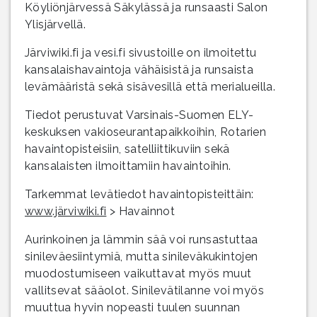
Köyliönjärvessä Säkylässä ja runsaasti Salon
Ylisjärvellä.
Järviwiki.fi ja vesi.fi sivustoille on ilmoitettu
kansalaishavaintoja vähäisistä ja runsaista
levämääristä sekä sisävesillä että merialueilla.
Tiedot perustuvat Varsinais-Suomen ELY-
keskuksen vakioseurantapaikkoihin, Rotarien
havaintopisteisiin, satelliittikuviin sekä
kansalaisten ilmoittamiin havaintoihin.
Tarkemmat levätiedot havaintopisteittäin:
www.järviwiki.fi
> Havainnot
Aurinkoinen ja lämmin sää voi runsastuttaa
sinileväesiintymiä, mutta sinileväkukintojen
muodostumiseen vaikuttavat myös muut
vallitsevat sääolot. Sinilevätilanne voi myös
muuttua hyvin nopeasti tuulen suunnan