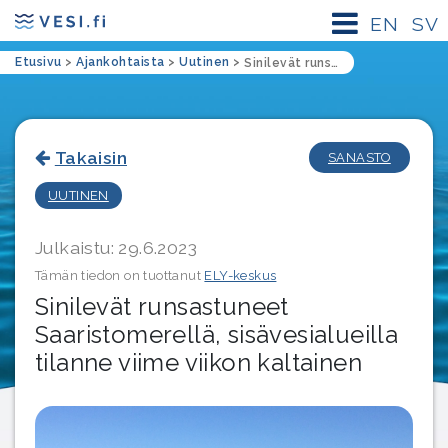
EN
SV
Etusivu
>
Ajankohtaista
>
Uutinen
>
Sinilevät runsastuneet Saaristomerellä, sisävesialueilla tilanne viime viikon kaltainen
Takaisin
SANASTO
UUTINEN
Julkaistu: 29.6.2023
Tämän tiedon on tuottanut
ELY-keskus
Sinilevät runsastuneet
Saaristomerellä, sisävesialueilla
tilanne viime viikon kaltainen