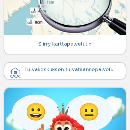
Siirry karttapalveluun
Tulvakeskuksen tulvatilanne­palvelu