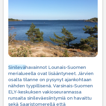
Sinilevä
havainnot Lounais-Suomen
merialueella ovat lisääntyneet. Järvien
osalta tilanne on pysynyt ajankohtaan
nähden tyypillisenä. Varsinais-Suomen
ELY-keskuksen vakioseurannassa
runsaita sinileväesiintymiä on havaittu
sekä Saaristomerellä että