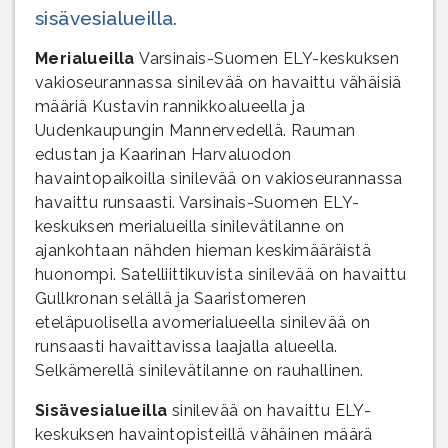
sisävesialueilla.
Merialueilla
Varsinais-Suomen ELY-keskuksen
vakioseurannassa sinilevää on havaittu vähäisiä
määriä Kustavin rannikkoalueella ja
Uudenkaupungin Mannervedellä. Rauman
edustan ja Kaarinan Harvaluodon
havaintopaikoilla sinilevää on vakioseurannassa
havaittu runsaasti. Varsinais-Suomen ELY-
keskuksen merialueilla sinilevätilanne on
ajankohtaan nähden hieman keskimääräistä
huonompi. Satelliittikuvista sinilevää on havaittu
Gullkronan selällä ja Saaristomeren
eteläpuolisella avomerialueella sinilevää on
runsaasti havaittavissa laajalla alueella.
Selkämerellä sinilevätilanne on rauhallinen.
Sisävesialueilla
sinilevää on havaittu ELY-
keskuksen havaintopisteillä vähäinen määrä