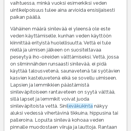
vaihtuessa, minkä vuoksi esimerkiksi veden
uintikelpoisuus tulee aina arvioida ensisijaisesti
paikan päällä.
Vähäinen määrä sinilevää ei yleensä ole este
veden käyttämiselle, kunhan veden käyttöön
kiinnittää erityistä huolellisuutta. Vettä ei tule
niellä ja uimisen jälkeen on suositeltavaa
peseytyä iho-oireiden välttämiseksi. Vettä, jossa
on silminnähden runsaasti sinilevää, ei pidä
käyttää talousvetenä, saunavetenä tai syötävien
kasvien kasteluvetenä eikä se sovellu uimiseen.
Lapsien ja lemmikkien päästämistä
sinileväpitoiseen rantaveteen on syytä välttää,
sillä lapset ja lemmikit voivat juoda
sinileväpitoista vettä. Sini
leväkukinta
näkyy
aluksi vedessä vihertävinä tikkuina, hippusina tai
palleroina. Lopulta sinilevä kohoaa veden
pinnalle muodostaen viiruja ja lauttoja. Rantaan