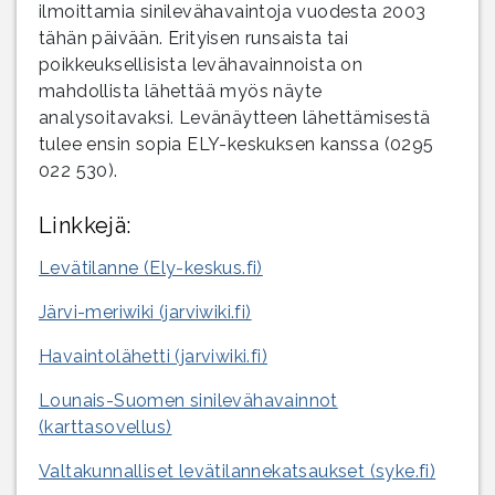
ilmoittamia sinilevähavaintoja vuodesta 2003
tähän päivään. Erityisen runsaista tai
poikkeuksellisista levähavainnoista on
mahdollista lähettää myös näyte
analysoitavaksi. Levänäytteen lähettämisestä
tulee ensin sopia ELY-keskuksen kanssa (0295
022 530).
Linkkejä:
Levätilanne (Ely-keskus.fi)
Järvi-meriwiki (jarviwiki.fi)
Havaintolähetti (jarviwiki.fi)
Lounais-Suomen sinilevähavainnot
(karttasovellus)
Valtakunnalliset levätilannekatsaukset (syke.fi)