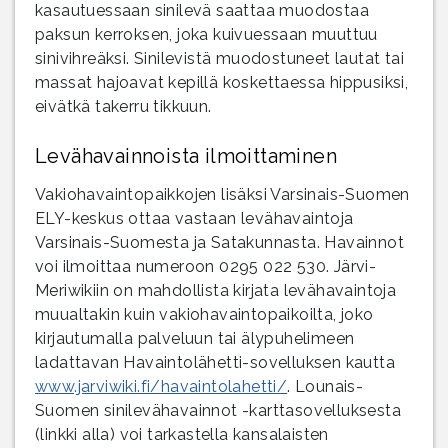
kasautuessaan sinilevä saattaa muodostaa
paksun kerroksen, joka kuivuessaan muuttuu
sinivihreäksi. Sinilevistä muodostuneet lautat tai
massat hajoavat kepillä koskettaessa hippusiksi,
eivätkä takerru tikkuun.
Levähavainnoista ilmoittaminen
Vakiohavaintopaikkojen lisäksi Varsinais-Suomen
ELY-keskus ottaa vastaan levähavaintoja
Varsinais-Suomesta ja Satakunnasta. Havainnot
voi ilmoittaa numeroon 0295 022 530. Järvi-
Meriwikiin on mahdollista kirjata levähavaintoja
muualtakin kuin vakiohavaintopaikoilta, joko
kirjautumalla palveluun tai älypuhelimeen
ladattavan Havaintolähetti-sovelluksen kautta
www.jarviwiki.fi/havaintolahetti/
. Lounais-
Suomen sinilevähavainnot -karttasovelluksesta
(linkki alla) voi tarkastella kansalaisten