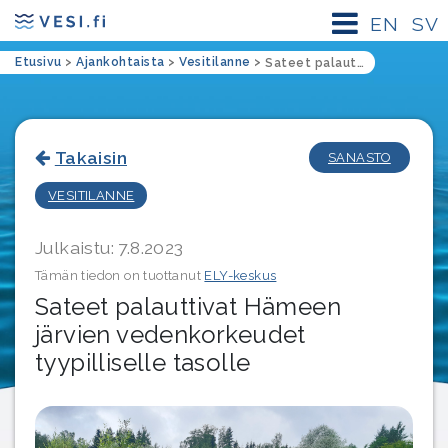
EN
SV
Etusivu
>
Ajankohtaista
>
Vesitilanne
>
Sateet palauttivat Hämeen järvien vedenkorkeudet tyypilliselle tasolle
Takaisin
SANASTO
VESITILANNE
Julkaistu: 7.8.2023
Tämän tiedon on tuottanut
ELY-keskus
Sateet palauttivat Hämeen
järvien vedenkorkeudet
tyypilliselle tasolle