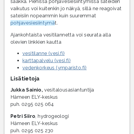
saakka. Pienissä pohjavesiesiintymissä sateiden
vaikutus voi kuitenkin jo näkyä, sillä ne reagoivat
sateisiin nopeammin kuin suuremmat
pohjavesiesiintymä
t.
Ajankohtaista vesitilannetta voi seurata alla
olevien linkkien kautta
vesitilanne (vesi.fi)
karttapalvelu (vesi.fi)
vedenkorkeus (ymparisto.fi)
Lisätietoja
Jukka Sainio,
vesitalousasiantuntija
Hämeen ELY-keskus
puh. 0295 025 064
Petri Siiro
, hydrogeologi
Hämeen ELY-keskus
puh. 0295 025 230