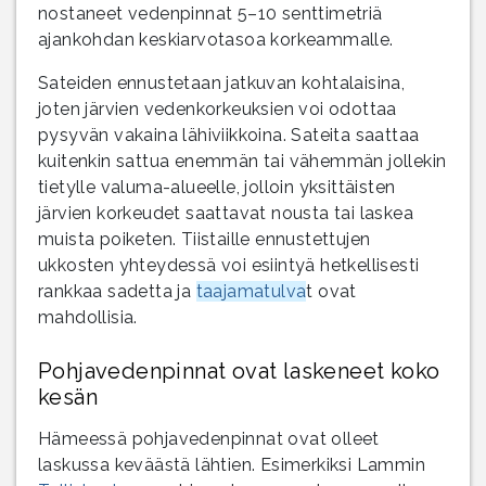
nostaneet vedenpinnat 5–10 senttimetriä
ajankohdan keskiarvotasoa korkeammalle.
Sateiden ennustetaan jatkuvan kohtalaisina,
joten järvien vedenkorkeuksien voi odottaa
pysyvän vakaina lähiviikkoina. Sateita saattaa
kuitenkin sattua enemmän tai vähemmän jollekin
tietylle valuma-alueelle, jolloin yksittäisten
järvien korkeudet saattavat nousta tai laskea
muista poiketen. Tiistaille ennustettujen
ukkosten yhteydessä voi esiintyä hetkellisesti
rankkaa sadetta ja
taajamatulva
t ovat
mahdollisia.
Pohjavedenpinnat ovat laskeneet koko
kesän
Hämeessä pohjavedenpinnat ovat olleet
laskussa keväästä lähtien. Esimerkiksi Lammin