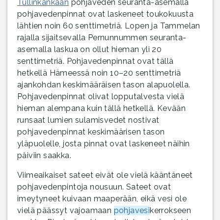
Tullinkankaan
pohjaveden seuranta-asemalla
pohjavedenpinnat ovat laskeneet toukokuusta
lähtien noin 60 senttimetriä. Lopen ja Tammelan
rajalla sijaitsevalla Pernunnummen seuranta-
asemalla laskua on ollut hieman yli 20
senttimetriä. Pohjavedenpinnat ovat tällä
hetkellä Hämeessä noin 10–20 senttimetriä
ajankohdan keskimääräisen tason alapuolella.
Pohjavedenpinnat olivat lopputalvesta vielä
hieman alempana kuin tällä hetkellä. Kevään
runsaat lumien sulamisvedet nostivat
pohjavedenpinnat keskimäärisen tason
yläpuolelle, josta pinnat ovat laskeneet näihin
päiviin saakka.
Viimeaikaiset sateet eivät ole vielä kääntäneet
pohjavedenpintoja nousuun. Sateet ovat
imeytyneet kuivaan maaperään, eikä vesi ole
vielä päässyt vajoamaan
pohjavesi
kerrokseen