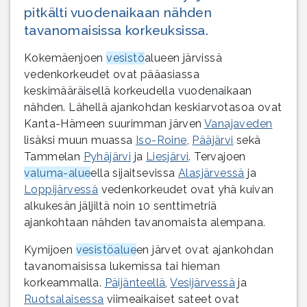
pitkälti vuodenaikaan nähden
tavanomaisissa korkeuksissa.
Kokemäenjoen
vesistö
alueen järvissä
vedenkorkeudet ovat pääasiassa
keskimääräisellä korkeudella vuodenaikaan
nähden. Lähellä ajankohdan keskiarvotasoa ovat
Kanta-Hämeen suurimman järven
Vanajaveden
lisäksi muun muassa
Iso-Roine
,
Pääjärvi
sekä
Tammelan
Pyhäjärvi
ja
Liesjärvi
. Tervajoen
valuma-alue
ella sijaitsevissa
Alasjärvessä
ja
Loppijärvessä
vedenkorkeudet ovat yhä kuivan
alkukesän jäljiltä noin 10 senttimetriä
ajankohtaan nähden tavanomaista alempana.
Kymijoen
vesistöalue
en järvet ovat ajankohdan
tavanomaisissa lukemissa tai hieman
korkeammalla.
Päijänteellä
,
Vesijärvessä
ja
Ruotsalaisessa
viimeaikaiset sateet ovat