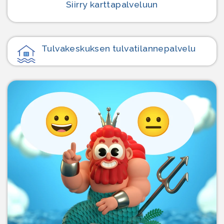
Siirry karttapalveluun
Tulvakeskuksen tulvatilanne­palvelu