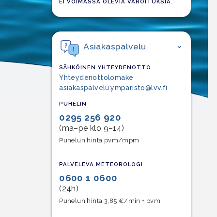
EI VOIMASSA OLEVIA VAROITUKSIA.
Asiakaspalvelu
SÄHKÖINEN YHTEYDENOTTO
Yhteydenottolomake
asiakaspalvelu.ymparisto@lvv.fi
PUHELIN
0295 256 920
(ma–pe klo 9–14)
Puhelun hinta pvm/mpm
PALVELEVA METEOROLOGI
0600 1 0600
(24h)
Puhelun hinta 3,85 €/min + pvm