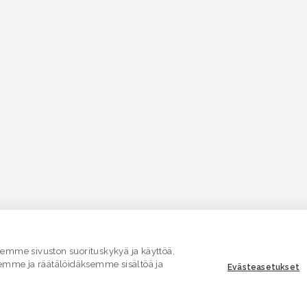
mme sivuston suorituskykyä ja käyttöä,
emme ja räätälöidäksemme sisältöä ja
Evästeasetukset