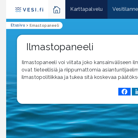
Karttapalvelu
Vesitilann
Etusivu
>
Ilmastopaneeli
Ilmastopaneeli
Ilmastopaneeli voi viitata joko kansainväliseen 
ovat tieteellisiä ja riippumattomia asiantuntija
ilmastopolitiikkaa ja tukea sitä koskevaa päätök