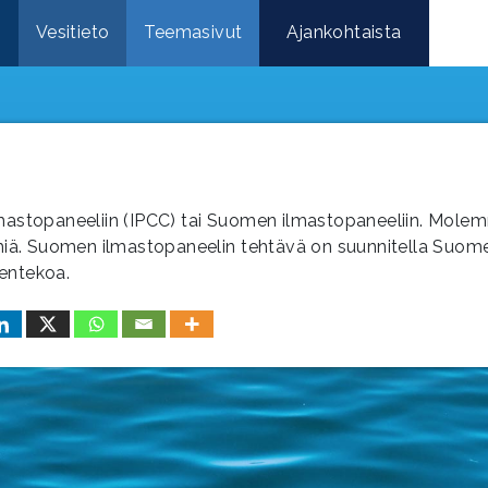
e
Vesitieto
Teemasivut
Ajankohtaista
ilmastopaneeliin (IPCC) tai Suomen ilmastopaneeliin. Mole
elimiä. Suomen ilmastopaneelin tehtävä on suunnitella Suom
sentekoa.