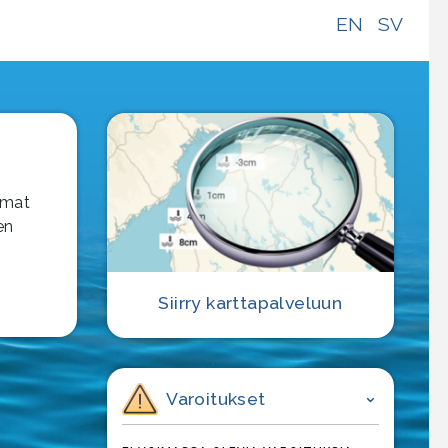
EN
SV
mmat
en
Siirry karttapalveluun
Varoitukset