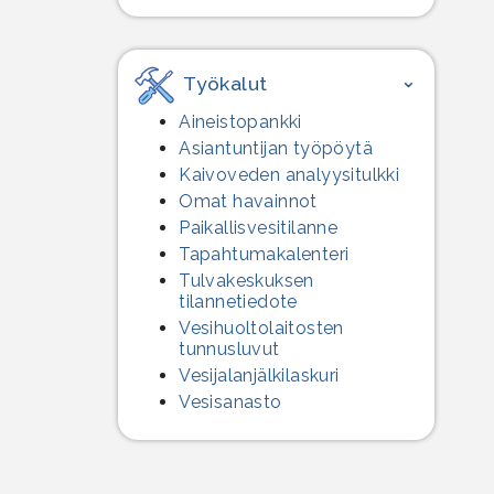
Työkalut
Aineistopankki
Asiantuntijan työpöytä
Kaivoveden analyysitulkki
Omat havainnot
Paikallisvesitilanne
Tapahtumakalenteri
Tulvakeskuksen
tilannetiedote
Vesihuolto­laitosten
tunnusluvut
Vesijalanjälki­laskuri
Vesisanasto