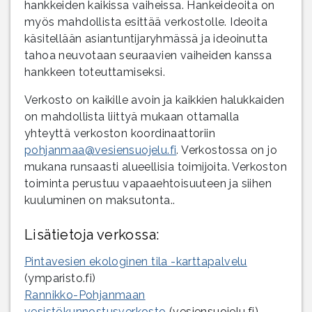
hankkeiden kaikissa vaiheissa. Hankeideoita on
myös mahdollista esittää verkostolle. Ideoita
käsitellään asiantuntijaryhmässä ja ideoinutta
tahoa neuvotaan seuraavien vaiheiden kanssa
hankkeen toteuttamiseksi.
Verkosto on kaikille avoin ja kaikkien halukkaiden
on mahdollista liittyä mukaan ottamalla
yhteyttä verkoston koordinaattoriin
pohjanmaa@vesiensuojelu.fi
. Verkostossa on jo
mukana runsaasti alueellisia toimijoita. Verkoston
toiminta perustuu vapaaehtoisuuteen ja siihen
kuuluminen on maksutonta..
Lisätietoja verkossa:
Pintavesien ekologinen tila -karttapalvelu
(ymparisto.fi)
Rannikko-Pohjanmaan
vesistökunnostusverkosto
(vesiensuojelu.fi)