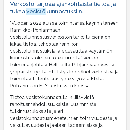
Verkosto tarjoaa ajankohtaista tietoa ja
tukea
vesistö
kunnostuksiin.
”Vuoden 2022 alussa toimintansa käynnistäneen
Rannikko-Pohjanmaan
vesistökunnostusverkoston tarkoituksena on
jakaa tietoa, tehostaa rannikon
vesistökunnostuksia ja edesauttaa käytännön
kunnostustoimien toteutumista”, kertoo
toiminnanjohtaja Heli Jutila Pohjanmaan vesi ja
ympäristö ry:stä. Yhdistys koordinoi verkostoa ja
toimintaa toteutetaan yhteistyössä Etelä-
Pohjanmaan ELY-keskuksen kanssa.
Tietoa vesistökunnostuksiin liittyvistä
rahoitusmahdollisuuksista, uusimmista
tutkimustuloksista ja eri
vesistökunnostusmenetelmien toimivuudesta ja
vaikuttavuudesta jaetaan tapaamisissa ja