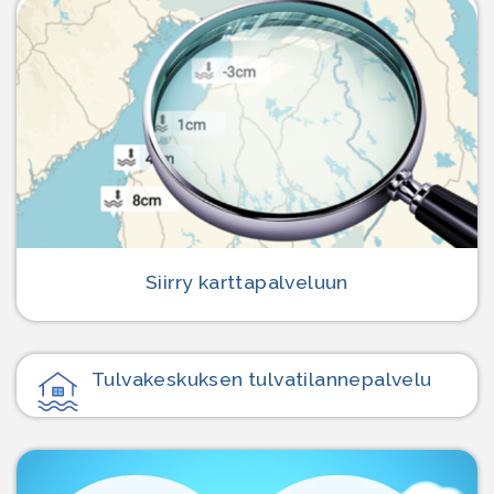
Siirry karttapalveluun
Tulvakeskuksen tulvatilanne­palvelu