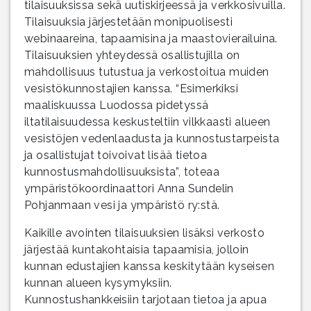
tilaisuuksissa sekä uutiskirjeessä ja verkkosivuilla.
Tilaisuuksia järjestetään monipuolisesti
webinaareina, tapaamisina ja maastovierailuina.
Tilaisuuksien yhteydessä osallistujilla on
mahdollisuus tutustua ja verkostoitua muiden
vesistökunnostajien kanssa. “Esimerkiksi
maaliskuussa Luodossa pidetyssä
iltatilaisuudessa keskusteltiin vilkkaasti alueen
vesistöjen vedenlaadusta ja kunnostustarpeista
ja osallistujat toivoivat lisää tietoa
kunnostusmahdollisuuksista”, toteaa
ympäristökoordinaattori Anna Sundelin
Pohjanmaan vesi ja ympäristö ry:stä.
Kaikille avointen tilaisuuksien lisäksi verkosto
järjestää kuntakohtaisia tapaamisia, jolloin
kunnan edustajien kanssa keskitytään kyseisen
kunnan alueen kysymyksiin.
Kunnostushankkeisiin tarjotaan tietoa ja apua