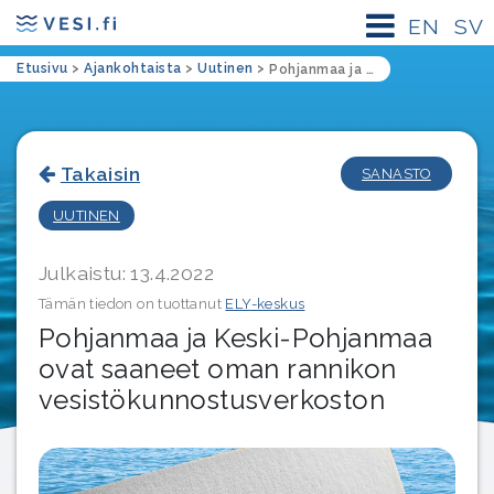
EN
SV
Etusivu
>
Ajankohtaista
>
Uutinen
>
Pohjanmaa ja Keski-Pohjanmaa ovat saaneet oman rannikon vesistökunnostusverkoston
Takaisin
SANASTO
UUTINEN
Julkaistu: 13.4.2022
Tämän tiedon on tuottanut
ELY-keskus
Pohjanmaa ja Keski-Pohjanmaa
ovat saaneet oman rannikon
vesistökunnostusverkoston