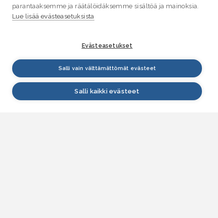
parantaaksemme ja räätälöidäksemme sisältöä ja mainoksia.
Lue lisää evästeasetuksista
Evästeasetukset
Salli vain välttämättömät evästeet
Salli kaikki evästeet
VESI.fi
Vesi.fi on vesiaiheisen tutkitun tiedon lähde, joka
palvelee sekä kansalaisia että eri alojen
asiantuntijoita. Tietosisällön sivustolle tuottavat
Suomen ympäristökeskus, Lupa- ja valvontavirasto,
Elinvoimakeskukset, Ilmatieteen laitos ja Tulvakeskus