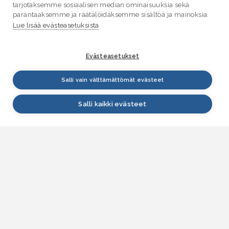
tarjotaksemme sosiaalisen median ominaisuuksia sekä
parantaaksemme ja räätälöidäksemme sisältöä ja mainoksia.
Lue lisää evästeasetuksista
Evästeasetukset
Salli vain välttämättömät evästeet
Salli kaikki evästeet
VESI.fi
Vesi.fi on vesiaiheisen tutkitun tiedon lähde, joka
palvelee sekä kansalaisia että eri alojen
asiantuntijoita. Tietosisällön sivustolle tuottavat
Suomen ympäristökeskus, Lupa- ja valvontavirasto,
Elinvoimakeskukset, Ilmatieteen laitos ja Tulvakeskus