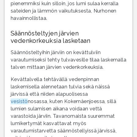
pienemmiksi kuin silloin, jos lumi sulaa kerralla
sateiden ja lämmön vaikutuksesta, Nurhonen
havainnollistaa.
Säännösteltyjen järvien
vedenkorkeuksia lasketaan
Säännösteltyihin järviin on kevättulviin
varautumiseksi tehty tulvavesille tilaa laskemalla
talven mittaan järvien vedenkorkeuksia.
Kevättalvella tehtävällä vedenpinnan
laskemisella alennetaan tulvia sekä näissä
järvissä että niiden alapuolisessa
vesistö
nosassa, kuten Kokemäenjoessa, sillä
lumien sulamisen aikana voidaan vettä
varastoida järviin. Tavanomaista suuremmat
lumikertymät kasvattavat myös
varautumistarvetta säännöstellyissä järvissä,