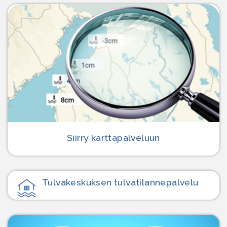
Siirry karttapalveluun
Tulvakeskuksen tulvatilanne­palvelu