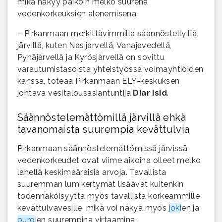
mikä näkyy paikoin melko suurena
vedenkorkeuksien alenemisena.
– Pirkanmaan merkittävimmillä säännöstellyillä
järvillä, kuten Näsijärvellä, Vanajavedellä,
Pyhäjärvellä ja Kyrösjärvellä on sovittu
varautumistasoista yhteistyössä voimayhtiöiden
kanssa, toteaa Pirkanmaan ELY-keskuksen
johtava vesitalousasiantuntija
Diar Isid
.
Säännöstelemättömillä järvillä ehkä
tavanomaista suurempia kevättulvia
Pirkanmaan säännöstelemättömissä järvissä
vedenkorkeudet ovat viime aikoina olleet melko
lähellä keskimääräisiä arvoja. Tavallista
suuremman lumikertymät lisäävät kuitenkin
todennäköisyyttä myös tavallista korkeammille
kevättulvavesille, mikä voi näkyä myös
joki
en ja
puro
jen suurempina virtaamina.