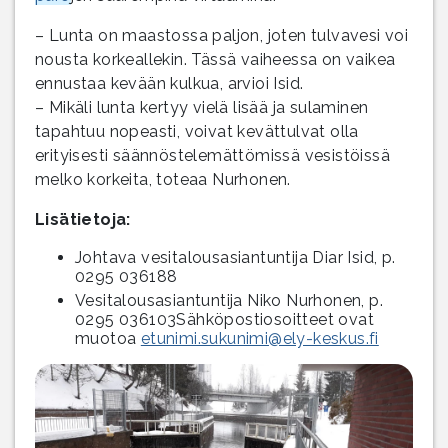
– Lunta on maastossa paljon, joten tulvavesi voi
nousta korkeallekin. Tässä vaiheessa on vaikea
ennustaa kevään kulkua, arvioi Isid.
– Mikäli lunta kertyy vielä lisää ja sulaminen
tapahtuu nopeasti, voivat kevättulvat olla
erityisesti säännöstelemättömissä vesistöissä
melko korkeita, toteaa Nurhonen.
Lisätietoja:
Johtava vesitalousasiantuntija Diar Isid, p.
0295 036188
Vesitalousasiantuntija Niko Nurhonen, p.
0295 036103Sähköpostiosoitteet ovat
muotoa
etunimi.sukunimi@ely-keskus.fi