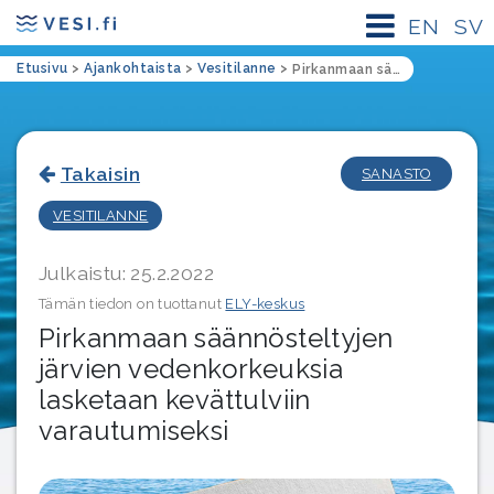
EN
SV
Etusivu
>
Ajankohtaista
>
Vesitilanne
>
Pirkanmaan säännösteltyjen järvien vedenkorkeuksia lasketaan kevättulviin varautumiseksi
Takaisin
SANASTO
VESITILANNE
Julkaistu: 25.2.2022
Tämän tiedon on tuottanut
ELY-keskus
Pirkanmaan säännösteltyjen
järvien vedenkorkeuksia
lasketaan kevättulviin
varautumiseksi