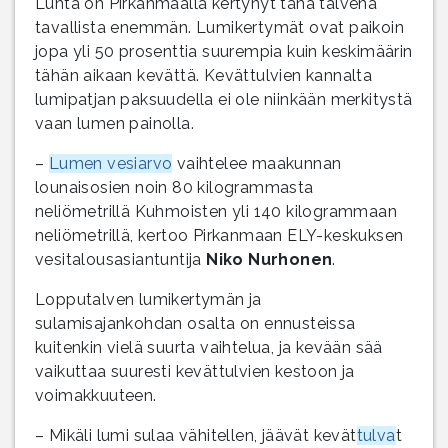
Lunta on Pirkanmaalla kertynyt tänä talvena
tavallista enemmän. Lumikertymät ovat paikoin
jopa yli 50 prosenttia suurempia kuin keskimäärin
tähän aikaan kevättä. Kevättulvien kannalta
lumipatjan paksuudella ei ole niinkään merkitystä
vaan lumen painolla.
–
Lumen vesiarvo
vaihtelee maakunnan
lounaisosien noin 80 kilogrammasta
neliömetrillä Kuhmoisten yli 140 kilogrammaan
neliömetrillä, kertoo Pirkanmaan ELY-keskuksen
vesitalousasiantuntija
Niko Nurhonen
.
Lopputalven lumikertymän ja
sulamisajankohdan osalta on ennusteissa
kuitenkin vielä suurta vaihtelua, ja kevään sää
vaikuttaa suuresti kevättulvien kestoon ja
voimakkuuteen.
– Mikäli lumi sulaa vähitellen, jäävät kevät
tulva
t