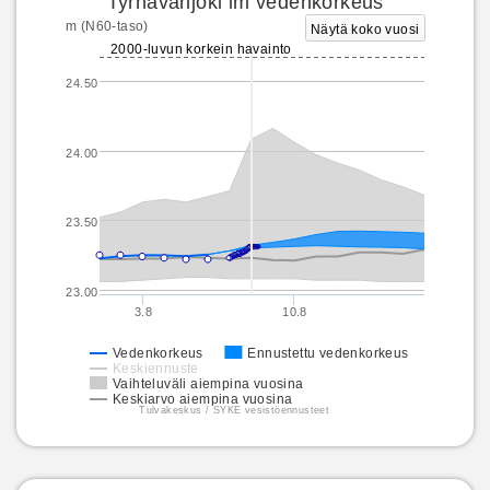
Tyrnävänjoki lm vedenkorkeus
m (N60-taso)
Näytä koko vuosi
2000-luvun korkein havainto
24.50
24.00
23.50
23.00
3.8
10.8
Vedenkorkeus
Ennustettu vedenkorkeus
Keskiennuste
Vaihteluväli aiempina vuosina
Keskiarvo aiempina vuosina
Tulvakeskus / SYKE vesistöennusteet