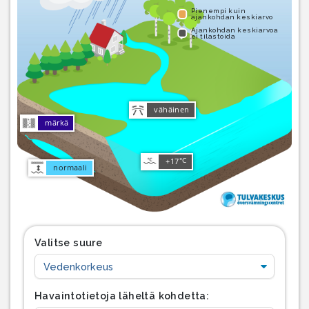
Pienempi kuin
ajankohdan keskiarvo
Ajankohdan keskiarvoa
ei tilastoida
vähäinen
märkä
°C
+17
normaali
Valitse suure
Havaintotietoja läheltä kohdetta: