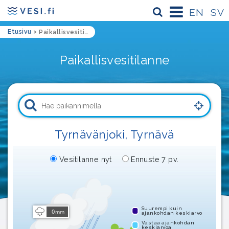
EN
SV
Etusivu
>
Paikallisvesitilanne sijainti
Paikallisvesitilanne
Tyrnävänjoki, Tyrnävä
Vesitilanne nyt
Ennuste 7 pv.
Suurempi kuin
0
mm
ajankohdan keskiarvo
Vastaa ajankohdan
keskiarvoa