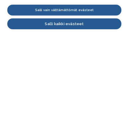
Salli vain välttämättömät evästeet
Salli kaikki evästeet
VESI.fi
Vesi.fi on vesiaiheisen tutkitun tiedon lähde, joka
palvelee sekä kansalaisia että eri alojen
asiantuntijoita. Tietosisällön sivustolle tuottavat
Suomen ympäristökeskus, Lupa- ja valvontavirasto,
Elinvoimakeskukset, Ilmatieteen laitos ja Tulvakeskus
yhteistyössä vesialan asiantuntijaorganisaatioiden
kanssa.
ASIAKASPALVELU
Yhteydenottolomake