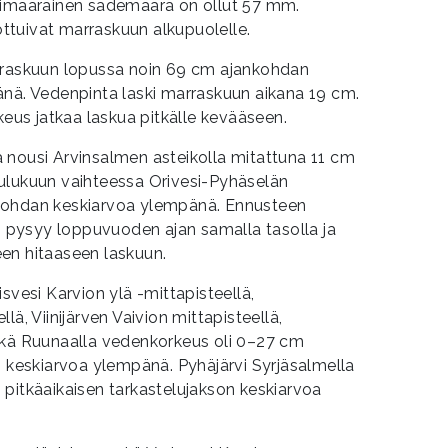
kimääräinen sademäärä on ollut 57 mm.
tuivat marraskuun alkupuolelle.
rraskuun lopussa noin 69 cm ajankohdan
änä. Vedenpinta laski marraskuun aikana 19 cm.
us jatkaa laskua pitkälle kevääseen.
 nousi Arvinsalmen asteikolla mitattuna 11 cm
ulukuun vaihteessa Orivesi-Pyhäselän
kohdan keskiarvoa ylempänä. Ennusteen
pysyy loppuvuoden ajan samalla tasolla ja
en hitaaseen laskuun.
svesi Karvion ylä -mittapisteellä,
lä, Viinijärven Vaivion mittapisteellä,
ekä Ruunaalla vedenkorkeus oli 0–27 cm
n keskiarvoa ylempänä. Pyhäjärvi Syrjäsalmella
pitkäaikaisen tarkastelujakson keskiarvoa