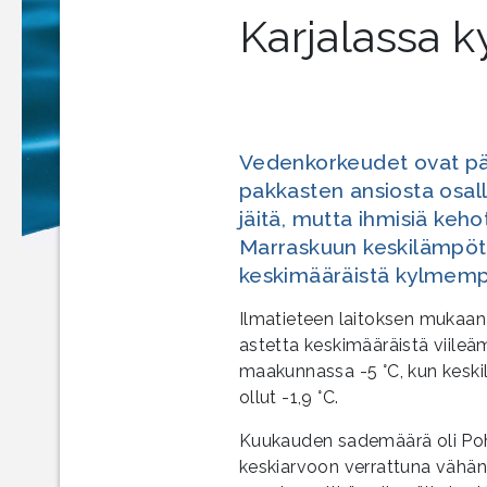
Karjalassa 
Vedenkorkeudet ovat pää
pakkasten ansiosta osal
jäitä, mutta ihmisiä keho
Marraskuun keskilämpöti
keskimääräistä kylmemp
Ilmatieteen laitoksen mukaan
astetta keskimääräistä viileä
maakunnassa -5 °C, kun keskil
ollut -1,9 °C.
Kuukauden sademäärä oli Po
keskiarvoon verrattuna vähä