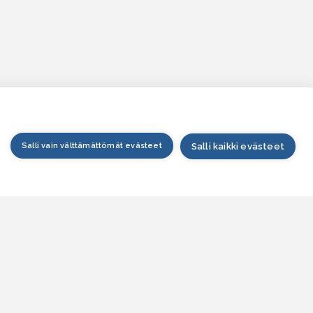
Salli vain välttämättömät evästeet
Salli kaikki evästeet
tusivu
arttapalvelu