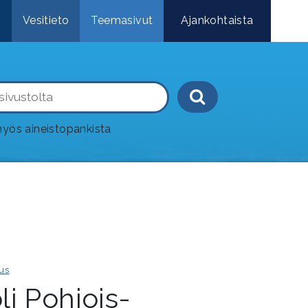
e
Vesitieto
Teemasivut
Ajankohtaista
Haku-painik
yös aineistopankista
us
li Pohjois-