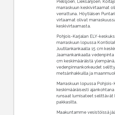
Pielisjoen, Lieksanjoen, Koita
marraskuun keskivirtaamat oli
verrattuna. Höytiäisen Punt
virtaamat olivat marraskuussa
keskivirtaamasta.
Pohjois-Karjalan ELY-keskuks
marraskuun lopussa Kontiola
Juutilankankaalla 15 cm kesk
Jaamankankaalla vedenpinta o
cm keskimääräistä ylempänä.
vedenpinnankorkeudet selitty
metsänhakkuilla ja maanmuok
Marraskuun lopussa Pohjois-Ka
keskimääräisesti ajankohtan
runsaat lumisateet selittävät
pakkasilta.
Maakuntamme vesistöissä jäät