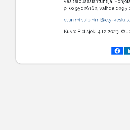
vesitalousasiantuntija, Pohjo
p. 0295026162, vaihde 0295
etunimi.sukunimi@ely-keskus.
Kuva: Pielisjoki 4.12.2023. ©