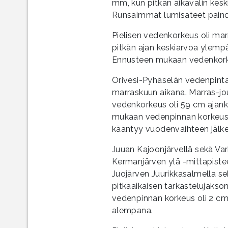
mm, kun pitkän aikavälin kes
Runsaimmat lumisateet painot
Pielisen vedenkorkeus oli ma
pitkän ajan keskiarvoa ylemp
Ennusteen mukaan vedenkorke
Orivesi-Pyhäselän vedenpinta
marraskuun aikana. Marras-jo
vedenkorkeus oli 59 cm ajan
mukaan vedenpinnan korkeus 
kääntyy vuodenvaihteen jälke
Juuan Kajoonjärvellä sekä Vari
Kermanjärven ylä -mittapisteel
Juojärven Juurikkasalmella s
pitkäaikaisen tarkastelujakso
vedenpinnan korkeus oli 2 cm 
alempana.