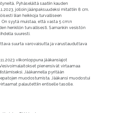
tyneitä. Pyhäselältä saatiin kauden
.2023, jolloin jäänpaksuudeksi mitattiin 8 cm.
isesti liian heikkoja turvalliseen
On syytä muistaa, että vasta 5 cm:n
en henkilön turvallisesti. Samankin vesistön
ihdella suuresti.
ettava suurta varovaisutta ja varustauduttava
27.11.2023 viikonloppuna jääkansiajot
 Vesivoimalaitokset pienensivät virtaamaa
stämiseksi. Jääkannella pyritään
depatojen muodostumista. Jääkansi muodostui
virtaamat palautettiin entiselle tasolle.