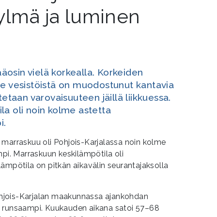
kylmä ja luminen
osin vielä korkealla. Korkeiden
le vesistöistä on muodostunut kantavia
tetaan varovaisuuteen jäillä liikkuessa.
la oli noin kolme astetta
i.
 marraskuu oli Pohjois-Karjalassa noin kolme
mpi. Marraskuun keskilämpötila oli
ämpötila on pitkän aikavälin seurantajaksolla
hjois-Karjalan maakunnassa ajankohdan
n runsaampi. Kuukauden aikana satoi 57–68