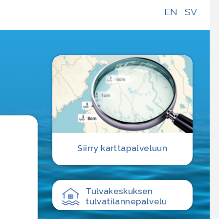
EN
SV
e
Siirry karttapalveluun
Tulvakeskuksen
tulvatilanne­palvelu