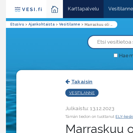
Karttapalvelu
Vesitilann
Etusivu
>
Ajankohtaista
>
Vesitilanne
>
Marraskuu oli Pohjois-Karjalassa kylmä ja luminen
Hae m
Takaisin
VESITILANNE
Julkaistu: 13.12.2023
Tämän tiedon on tuottanut
ELY-kesk
Marraskuu o