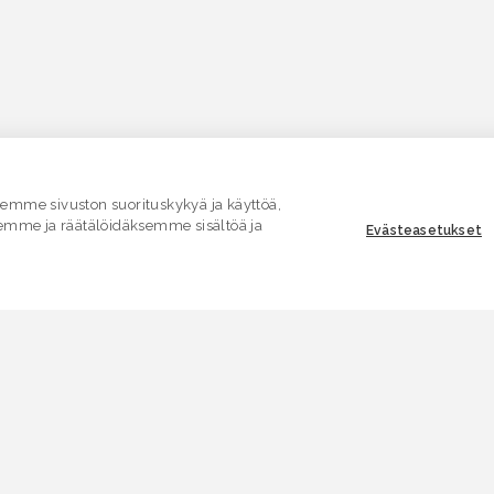
mme sivuston suorituskykyä ja käyttöä,
emme ja räätälöidäksemme sisältöä ja
Evästeasetukset
ASIAKASPALVELU
E
Yhteydenottolomake
K
.
SÄHKÖPOSTI