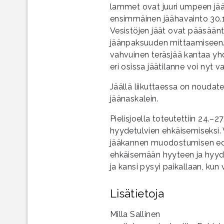
lammet ovat juuri umpeen jää
ensimmäinen jäähavainto 30.11
Vesistöjen jäät ovat pääsääntö
jäänpaksuuden mittaamiseen. 
vahvuinen teräsjää kantaa yhd
eri osissa jäätilanne voi nyt va
Jäällä liikuttaessa on noudat
jäänaskalein.
Pielisjoella toteutettiin 24.–
hyydetulvien ehkäisemiseksi.
jääkannen muodostumisen edi
ehkäisemään hyyteen ja hyy
ja kansi pysyi paikallaan, kun 
Lisätietoja
Milla Sallinen