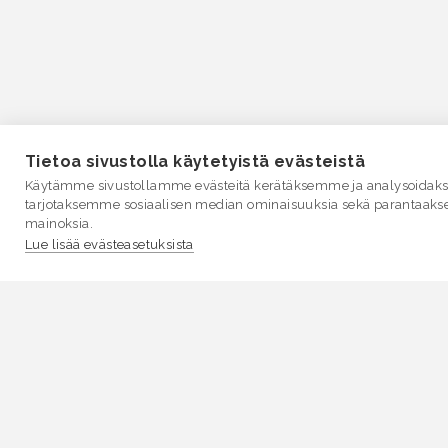
Tietoa sivustolla käytetyistä evästeistä
Käytämme sivustollamme evästeitä kerätäksemme ja analysoidakse
tarjotaksemme sosiaalisen median ominaisuuksia sekä parantaaks
mainoksia.
Lue lisää evästeasetuksista
VESI.fi
Vesi.fi on vesiaiheisen tutkitun tiedon lähde, joka
palvelee sekä kansalaisia että eri alojen asiantuntijoita