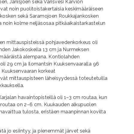
joen, Jänisjoen sekä Varisvesi Karvion
vat noin puolitoistakertaisia keskimääräiseen
arikosken sekä Saramojoen Roukkajankosken
 noin kolme neljäsosaa pitkäaikaistarkastelun
en mittauspisteissä pohjavedenkorkeus oli
hden Jakokoskella 13 cm ja Nurmeksen
imääräistä alempana. Kontiolahden
li 29 cm ja Ilomantsin Kuuksenvaaralla 96
 Kuuksenvaaran korkeat
vät mittauspisteen läheisyydessä toteutetuilla
kauksella.
rjalan havaintopisteillä oli 1–3 cm routaa, kun
a routaa on 2–6 cm. Kuukauden alkupuolen
 havaittua tulosta, eristäen maanpinnan kovilta
ä jo esiintyy, ja pienemmät järvet sekä