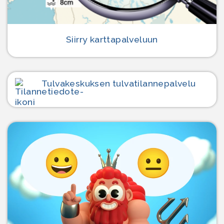
Siirry karttapalveluun
Tulvakeskuksen tulvatilanne­palvelu