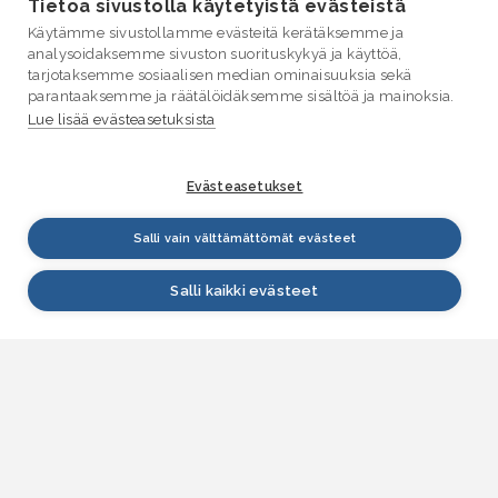
Tietoa sivustolla käytetyistä evästeistä
Käytämme sivustollamme evästeitä kerätäksemme ja
analysoidaksemme sivuston suorituskykyä ja käyttöä,
tarjotaksemme sosiaalisen median ominaisuuksia sekä
parantaaksemme ja räätälöidäksemme sisältöä ja mainoksia.
Lue lisää evästeasetuksista
Evästeasetukset
Salli vain välttämättömät evästeet
Salli kaikki evästeet
VESI.fi
Vesi.fi on vesiaiheisen tutkitun tiedon lähde, joka
palvelee sekä kansalaisia että eri alojen