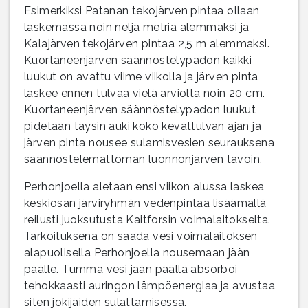
Esimerkiksi Patanan tekojärven pintaa ollaan
laskemassa noin neljä metriä alemmaksi ja
Kalajärven tekojärven pintaa 2,5 m alemmaksi.
Kuortaneenjärven säännöstelypadon kaikki
luukut on avattu viime viikolla ja järven pinta
laskee ennen tulvaa vielä arviolta noin 20 cm.
Kuortaneenjärven säännöstelypadon luukut
pidetään täysin auki koko kevättulvan ajan ja
järven pinta nousee sulamisvesien seurauksena
säännöstelemättömän luonnonjärven tavoin.
Perhonjoella aletaan ensi viikon alussa laskea
keskiosan järviryhmän vedenpintaa lisäämällä
reilusti juoksutusta Kaitforsin voimalaitokselta.
Tarkoituksena on saada vesi voimalaitoksen
alapuolisella Perhonjoella nousemaan jään
päälle. Tumma vesi jään päällä absorboi
tehokkaasti auringon lämpöenergiaa ja avustaa
siten jokijäiden sulattamisessa.