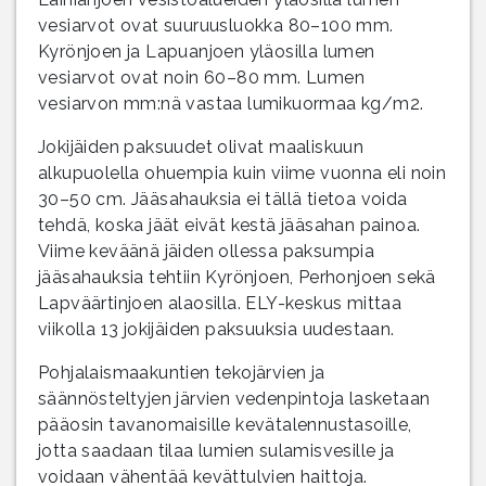
vesiarvot ovat suuruusluokka 80–100 mm.
Kyrönjoen ja Lapuanjoen yläosilla lumen
vesiarvot ovat noin 60–80 mm. Lumen
vesiarvon mm:nä vastaa lumikuormaa kg/m2.
Jokijäiden paksuudet olivat maaliskuun
alkupuolella ohuempia kuin viime vuonna eli noin
30–50 cm. Jääsahauksia ei tällä tietoa voida
tehdä, koska jäät eivät kestä jääsahan painoa.
Viime keväänä jäiden ollessa paksumpia
jääsahauksia tehtiin Kyrönjoen, Perhonjoen sekä
Lapväärtinjoen alaosilla. ELY-keskus mittaa
viikolla 13 jokijäiden paksuuksia uudestaan.
Pohjalaismaakuntien tekojärvien ja
säännösteltyjen järvien vedenpintoja lasketaan
pääosin tavanomaisille kevätalennustasoille,
jotta saadaan tilaa lumien sulamisvesille ja
voidaan vähentää kevättulvien haittoja.