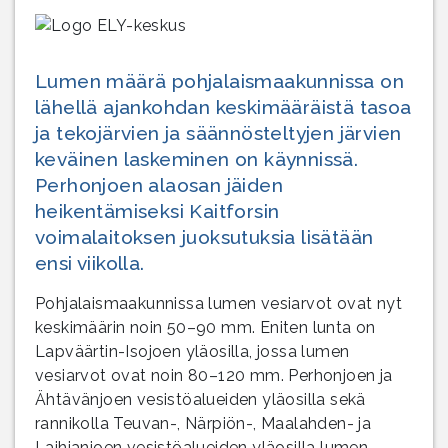
Lumen määrä pohjalaismaakunnissa on
lähellä ajankohdan keskimääräistä tasoa
ja tekojärvien ja säännösteltyjen järvien
keväinen laskeminen on käynnissä.
Perhonjoen alaosan jäiden
heikentämiseksi Kaitforsin
voimalaitoksen juoksutuksia lisätään
ensi viikolla.
Pohjalaismaakunnissa lumen vesiarvot ovat nyt
keskimäärin noin 50–90 mm. Eniten lunta on
Lapväärtin-Isojoen yläosilla, jossa lumen
vesiarvot ovat noin 80–120 mm. Perhonjoen ja
Ähtävänjoen vesistöalueiden yläosilla sekä
rannikolla Teuvan-, Närpiön-, Maalahden- ja
Laihianjoen vesistöalueiden yläosilla lumen