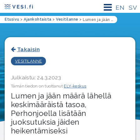
EN
SV
Etusivu
>
Ajankohtaista
>
Vesitilanne
>
Lumen ja jään määrä lähellä keskimääräistä tasoa, Perhonjoella lisätään juoksutuksia jäiden heikentämiseksi
Takaisin
VESITILANNE
Julkaistu: 24.3.2023
Tämän tiedon on tuottanut
ELY-keskus
Lumen ja jään määrä lähellä
keskimääräistä tasoa,
Perhonjoella lisätään
juoksutuksia jäiden
heikentämiseksi