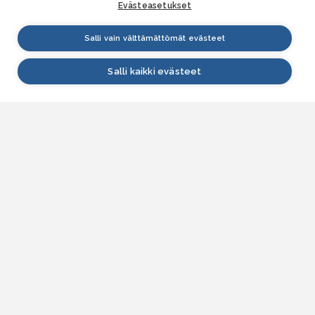
Evästeasetukset
Salli vain välttämättömät evästeet
Salli kaikki evästeet
VESI.fi
Vesi.fi on vesiaiheisen tutkitun tiedon lähde, joka
palvelee sekä kansalaisia että eri alojen
asiantuntijoita. Tietosisällön sivustolle tuottavat
Suomen ympäristökeskus, Lupa- ja valvontavirasto,
Elinvoimakeskukset, Ilmatieteen laitos ja Tulvakeskus
yhteistyössä vesialan asiantuntijaorganisaatioiden
kanssa.
ASIAKASPALVELU
Yhteydenottolomake