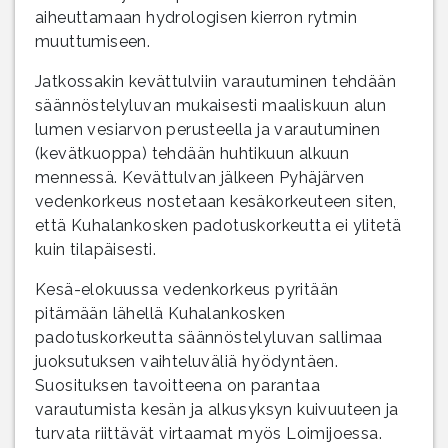
aiheuttamaan hydrologisen kierron rytmin
muuttumiseen.
Jatkossakin kevättulviin varautuminen tehdään
säännöstelyluvan mukaisesti maaliskuun alun
lumen vesiarvon perusteella ja varautuminen
(kevätkuoppa) tehdään huhtikuun alkuun
mennessä. Kevättulvan jälkeen Pyhäjärven
vedenkorkeus nostetaan kesäkorkeuteen siten,
että Kuhalankosken padotuskorkeutta ei ylitetä
kuin tilapäisesti.
Kesä-elokuussa vedenkorkeus pyritään
pitämään lähellä Kuhalankosken
padotuskorkeutta säännöstelyluvan sallimaa
juoksutuksen vaihteluväliä hyödyntäen.
Suosituksen tavoitteena on parantaa
varautumista kesän ja alkusyksyn kuivuuteen ja
turvata riittävät virtaamat myös Loimijoessa.