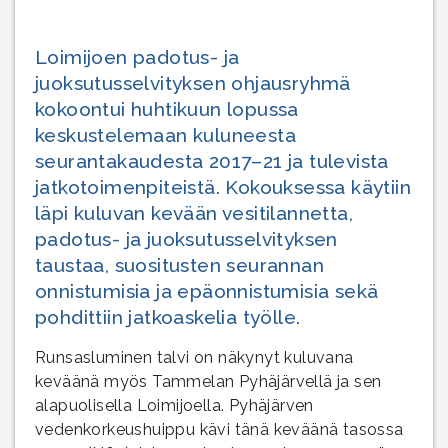
Loimijoen padotus- ja
juoksutusselvityksen ohjausryhmä
kokoontui huhtikuun lopussa
keskustelemaan kuluneesta
seurantakaudesta 2017–21 ja tulevista
jatkotoimenpiteistä. Kokouksessa käytiin
läpi kuluvan kevään vesitilannetta,
padotus- ja juoksutusselvityksen
taustaa, suositusten seurannan
onnistumisia ja epäonnistumisia sekä
pohdittiin jatkoaskelia työlle.
Runsasluminen talvi on näkynyt kuluvana
keväänä myös Tammelan Pyhäjärvellä ja sen
alapuolisella Loimijoella. Pyhäjärven
vedenkorkeushuippu kävi tänä keväänä tasossa