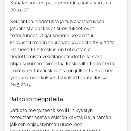
Kuhalankosken patoremontin aikana vuosina
2019–20.
Seurantaa, tiedotusta ja tulvakartoituksen
jatkamista koskevat suositukset ovat
toteutuneet. Ohjausryhmä kokoontui
keskustelemaan seuranatakaudesta 28.4.2022.
Hämeen ELY-keskus on toteuttanut
tiedottamista vesitilannetiedotteilla sekä
ohjausryhmän toimintaa koskevilla tiedotteilla.
Loimijoen tulvariskikartta on julkaistu Suomen
ympäristökeskuksen tulvakarttapalvelussa
28.5.2019.
Jatkotoimenpiteitä
Jatkotoimenpiteenä sovittiin kyselyn
toteuttamisesta vesistön käyttäjille ja tämän
jälkeen ohjausryhmän uudelleen