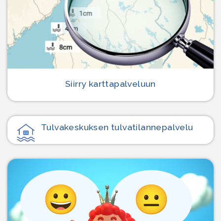
Siirry karttapalveluun
Tulvakeskuksen tulvatilanne­palvelu