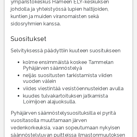
ympäristökeskus Hämeen ELY-keskuksen
johdolla ja yhteistyössä lupien haltijoiden,
kuntien ja muiden viranomaisten sekä
sidosryhmien kanssa.
Suositukset
Selvityksessä päädyttiin kuuteen suositukseen
kolme ensimmäistä koskee Tammelan
Pyhäjärven säännöstelyä
neljäs suositusten tarkistamista viiden
vuoden välein
viides viestintää vesistöennusteiden avulla
kuudes tulvakartoituksen jatkamista
Loimijoen alajuoksulla.
Pyhäjärven säännöstelysuosituksilla ei pyritä
vuositasolla muuttamaan järven
vedenkorkeuksia, vaan sopeutumaan nykyisen
säännöstelyluvan puitteissa ilmastonmuutoksen