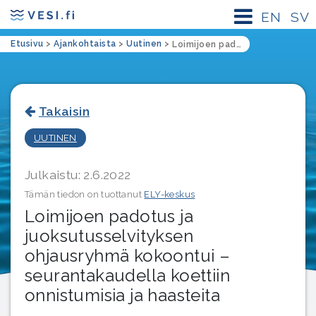
EN
SV
Etusivu
>
Ajankohtaista
>
Uutinen
>
Loimijoen padotus ja juoksutusselvityksen ohjausryhmä kokoontui – seurantakaudella koettiin onnistumisia ja haasteita
Takaisin
UUTINEN
Julkaistu: 2.6.2022
Tämän tiedon on tuottanut
ELY-keskus
Loimijoen padotus ja
juoksutusselvityksen
ohjausryhmä kokoontui –
seurantakaudella koettiin
onnistumisia ja haasteita