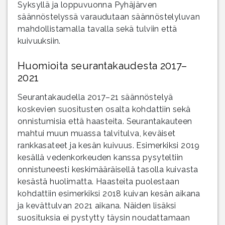
Syksyllä ja loppuvuonna Pyhäjärven
säännöstelyssä varaudutaan säännöstelyluvan
mahdollistamalla tavalla sekä tulviin että
kuivuuksiin.
Huomioita seurantakaudesta 2017–
2021
Seurantakaudella 2017–21 säännöstelyä
koskevien suositusten osalta kohdattiin sekä
onnistumisia että haasteita. Seurantakauteen
mahtui muun muassa talvitulva, keväiset
rankkasateet ja kesän kuivuus. Esimerkiksi 2019
kesällä vedenkorkeuden kanssa pysyteltiin
onnistuneesti keskimääräisellä tasolla kuivasta
kesästä huolimatta. Haasteita puolestaan
kohdattiin esimerkiksi 2018 kuivan kesän aikana
ja kevättulvan 2021 aikana. Näiden lisäksi
suosituksia ei pystytty täysin noudattamaan