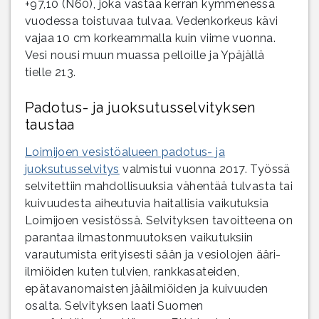
+97,10 (N60), joka vastaa kerran kymmenessä
vuodessa toistuvaa tulvaa. Vedenkorkeus kävi
vajaa 10 cm korkeammalla kuin viime vuonna.
Vesi nousi muun muassa pelloille ja Ypäjällä
tielle 213.
Padotus- ja juoksutusselvityksen
taustaa
Loimijoen vesistöalueen padotus- ja
juoksutusselvitys
valmistui vuonna 2017. Työssä
selvitettiin mahdollisuuksia vähentää tulvasta tai
kuivuudesta aiheutuvia haitallisia vaikutuksia
Loimijoen vesistössä. Selvityksen tavoitteena on
parantaa ilmastonmuutoksen vaikutuksiin
varautumista erityisesti sään ja vesiolojen ääri-
ilmiöiden kuten tulvien, rankkasateiden,
epätavanomaisten jääilmiöiden ja kuivuuden
osalta. Selvityksen laati Suomen