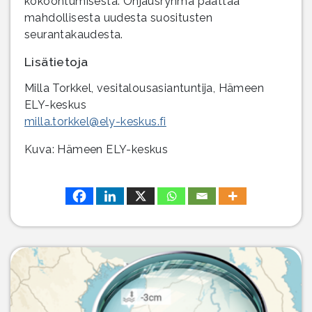
kokoontumisesta. Ohjausryhmä päättää
mahdollisesta uudesta suositusten
seurantakaudesta.
Lisätietoja
Milla Torkkel, vesitalousasiantuntija, Hämeen
ELY-keskus
milla.torkkel@ely-keskus.fi
Kuva: Hämeen ELY-keskus