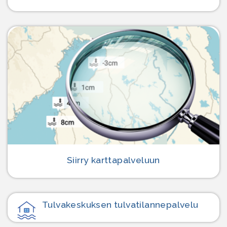
Siirry karttapalveluun
Tulvakeskuksen tulvatilanne­palvelu