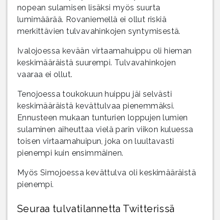
nopean sulamisen lisäksi myös suurta
lumimäärää. Rovaniemellä ei ollut riskiä
merkittävien tulvavahinkojen syntymisestä.
Ivalojoessa kevään virtaamahuippu oli hieman
keskimääräistä suurempi. Tulvavahinkojen
vaaraa ei ollut.
Tenojoessa toukokuun huippu jäi selvästi
keskimääräistä kevättulvaa pienemmäksi.
Ennusteen mukaan tunturien loppujen lumien
sulaminen aiheuttaa vielä parin viikon kuluessa
toisen virtaamahuipun, joka on luultavasti
pienempi kuin ensimmäinen.
Myös Simojoessa kevättulva oli keskimääräistä
pienempi.
Seuraa tulvatilannetta Twitterissä