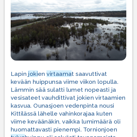
Lapin
joki
en
virtaama
t saavuttivat
kevään huippunsa viime viikon lopulla.
Lämmin sää sulatti lumet nopeasti ja
vesisateet vauhdittivat jokien virtaamien
kasvua. Ounasjoen vedenpinta nousi
Kittilässä lähelle vahinkorajaa kuten
viime keväänäkin, vaikka lumimäärä oli
huomattavasti pienempi. Tornionjoen