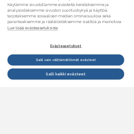
Käytämme sivustollamme evästeitä kerätäksemme ja
analysoidaksemme sivuston suorituskykyä ja käyttöä,
tarjotaksemme sosiaalisen median ominaisuuksia sekä
parantaaksemme ja räätälöidäksemme sisältöä ja mainoksia.
Lue lisää evästeasetuksista
Evästeasetukset
Salli vain välttämättömät evästeet
Salli kaikki evästeet
VESI.fi
Vesi.fi on vesiaiheisen tutkitun tiedon lähde, joka
palvelee sekä kansalaisia että eri alojen
asiantuntijoita. Tietosisällön sivustolle tuottavat