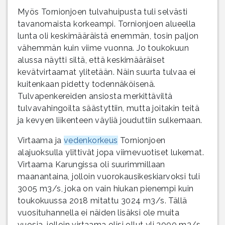
Myös Tornionjoen tulvahuipusta tuli selvästi
tavanomaista korkeampi. Tornionjoen alueella
lunta oli keskimääräistä enemmän, tosin paljon
vähemmän kuin viime vuonna. Jo toukokuun
alussa näytti siltä, että keskimääräiset
kevätvirtaamat ylitetään. Näin suurta tulvaa ei
kuitenkaan pidetty todennäköisenä.
Tulvapenkereiden ansiosta merkittäviltä
tulvavahingoilta säästyttiin, mutta joitakin teitä
ja kevyen liikenteen väyliä jouduttiin sulkemaan.
Virtaama ja
vedenkorkeus
Tornionjoen
alajuoksulla ylittivät jopa viimevuotiset lukemat.
Virtaama Karungissa oli suurimmillaan
maanantaina, jolloin vuorokausikeskiarvoksi tuli
3005 m3/s, joka on vain hiukan pienempi kuin
toukokuussa 2018 mitattu 3024 m3/s. Tällä
vuosituhannella ei näiden lisäksi ole muita
vuosia, jolloin virtaama olisi ollut yli 3000 m3/s.