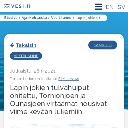
EN
SV
Etusivu
>
Ajankohtaista
>
Vesitilanne
>
Lapin jokien tulvahuiput ohitettu, Tornionjoen ja Ounasjoen virtaamat nousivat viime kevään lukemiin
Takaisin
SANASTO
VESITILANNE
Julkaistu: 26.5.2021
Tämän tiedon on tuottanut
ELY-keskus
Lapin jokien tulvahuiput
ohitettu, Tornionjoen ja
Ounasjoen virtaamat nousivat
viime kevään lukemiin