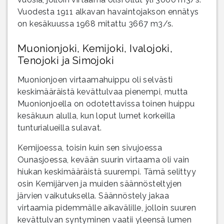
Vuodesta 1911 alkavan havaintojakson ennätys
on kesäkuussa 1968 mitattu 3667 m3/s.
Muonionjoki, Kemijoki, Ivalojoki,
Tenojoki ja Simojoki
Muonionjoen virtaamahuippu oli selvästi
keskimääräistä kevättulvaa pienempi, mutta
Muonionjoella on odotettavissa toinen huippu
kesäkuun alulla, kun loput lumet korkeilla
tunturialueilla sulavat.
Kemijoessa, toisin kuin sen sivujoessa
Ounasjoessa, kevään suurin virtaama oli vain
hiukan keskimääräistä suurempi. Tämä selittyy
osin Kemijärven ja muiden säännösteltyjen
järvien vaikutuksella. Säännöstely jakaa
virtaamia pidemmälle aikavälille, jolloin suuren
kevättulvan syntyminen vaatii yleensä lumen