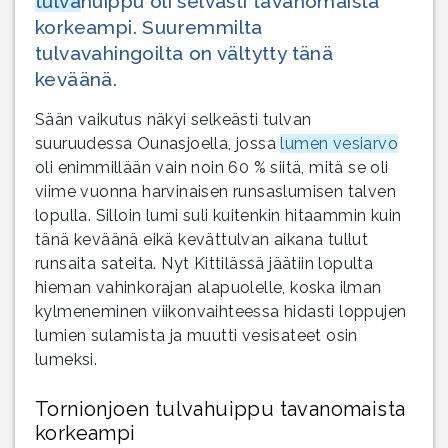
tulva
huippu oli selvästi tavanomaista
korkeampi. Suuremmilta
tulvavahingoilta on vältytty tänä
keväänä.
Sään vaikutus näkyi selkeästi tulvan
suuruudessa Ounasjoella, jossa
lumen vesiarvo
oli enimmillään vain noin 60 % siitä, mitä se oli
viime vuonna harvinaisen runsaslumisen talven
lopulla. Silloin lumi suli kuitenkin hitaammin kuin
tänä keväänä eikä kevättulvan aikana tullut
runsaita sateita. Nyt Kittilässä jäätiin lopulta
hieman vahinkorajan alapuolelle, koska ilman
kylmeneminen viikonvaihteessa hidasti loppujen
lumien sulamista ja muutti vesisateet osin
lumeksi.
Tornionjoen tulvahuippu tavanomaista
korkeampi