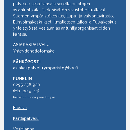
palvelee sekä kansalaisia että eri alojen
asiantuntijoita. Tietosisällön sivustolle tuottavat
Suomen ympäristökeskus, Lupa- ja valvontavirasto,
Elinvoimakeskukset, Ilmatieteen laitos ja Tulvakeskus
yhteistyössä vesialan asiantuntijaorganisaatioiden
kanssa.
ASIAKASPALVELU
Yhteydenottolomake
SÄHKÖPOSTI
asiakaspalvelu.ymparisto@lvv.fi
PUHELIN
0295 256 920
(Ma–pe 9–14)
Puhelun hinta pvm/mpm
Etusivu
Karttapalvelu
Vesitilanne