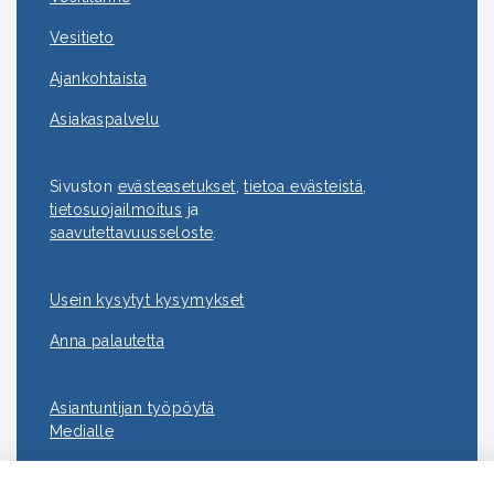
Vesitieto
Ajankohtaista
Asiakaspalvelu
Sivuston
evästeasetukset
,
tietoa evästeistä
,
tietosuojailmoitus
ja
saavutettavuus­seloste
.
Usein kysytyt kysymykset
Anna palautetta
Asiantuntijan työpöytä
Medialle