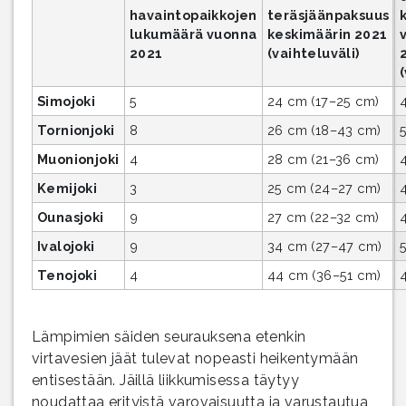
havaintopaikkojen
teräsjäänpaksuus
lukumäärä vuonna
keskimäärin 2021
2021
(vaihteluväli)
Simojoki
5
24 cm (17–25 cm)
Tornionjoki
8
26 cm (18–43 cm)
Muonionjoki
4
28 cm (21–36 cm)
Kemijoki
3
25 cm (24–27 cm)
Ounasjoki
9
27 cm (22–32 cm)
Ivalojoki
9
34 cm (27–47 cm)
Tenojoki
4
44 cm (36–51 cm)
Lämpimien säiden seurauksena etenkin
virtavesien jäät tulevat nopeasti heikentymään
entisestään. Jäillä liikkumisessa täytyy
noudattaa erityistä varovaisuutta ja varustautua