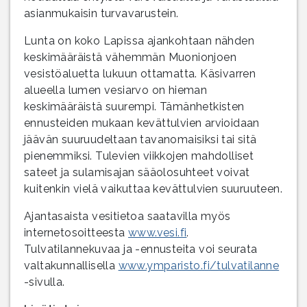
asianmukaisin turvavarustein.
Lunta on koko Lapissa ajankohtaan nähden
keskimääräistä vähemmän Muonionjoen
vesistöaluetta lukuun ottamatta. Käsivarren
alueella lumen vesiarvo on hieman
keskimääräistä suurempi. Tämänhetkisten
ennusteiden mukaan kevättulvien arvioidaan
jäävän suuruudeltaan tavanomaisiksi tai sitä
pienemmiksi. Tulevien viikkojen mahdolliset
sateet ja sulamisajan sääolosuhteet voivat
kuitenkin vielä vaikuttaa kevättulvien suuruuteen.
Ajantasaista vesitietoa saatavilla myös
internetosoitteesta
www.vesi.fi
.
Tulvatilannekuvaa ja -ennusteita voi seurata
valtakunnallisella
www.ymparisto.fi/tulvatilanne
-sivulla.