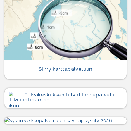
Siirry karttapalveluun
Tulvakeskuksen tulvatilanne­palvelu