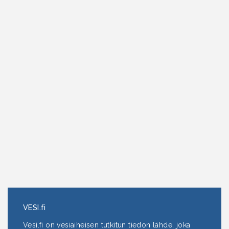
VESI.fi
Vesi.fi on vesiaiheisen tutkitun tiedon lähde, joka