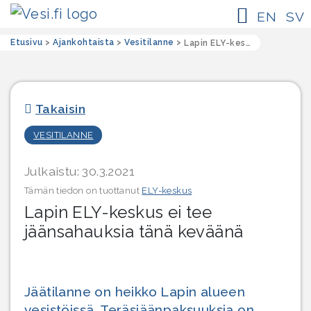
EN
SV
Etusivu
>
Ajankohtaista
>
Vesitilanne
>
Lapin ELY-keskus ei tee jäänsahauksia tänä keväänä
Takaisin
VESITILANNE
Julkaistu: 30.3.2021
Tämän tiedon on tuottanut
ELY-keskus
Lapin ELY-keskus ei tee
jäänsahauksia tänä keväänä
Jäätilanne on heikko Lapin alueen
vesistöissä. Teräsjäänpaksuuksia on