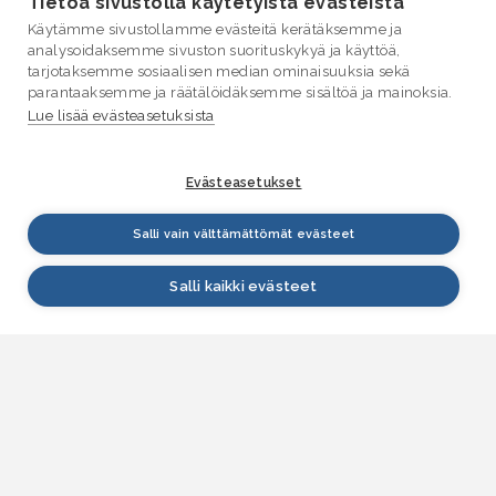
Tietoa sivustolla käytetyistä evästeistä
Käytämme sivustollamme evästeitä kerätäksemme ja
analysoidaksemme sivuston suorituskykyä ja käyttöä,
tarjotaksemme sosiaalisen median ominaisuuksia sekä
parantaaksemme ja räätälöidäksemme sisältöä ja mainoksia.
Lue lisää evästeasetuksista
Evästeasetukset
Salli vain välttämättömät evästeet
Salli kaikki evästeet
VESI.fi
Vesi.fi on vesiaiheisen tutkitun tiedon lähde, joka
palvelee sekä kansalaisia että eri alojen