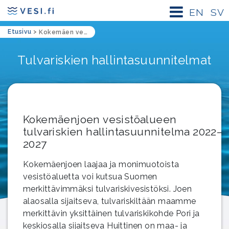
EN
SV
Etusivu
>
Kokemäen vesistöalueen tulvariskien hallintasuunnitelma
Tulvariskien hallintasuunnitelmat
Kokemäenjoen
vesistöalueen
tulvariskien
hallintasuunnitelma
2022
–
2027
Kokemäenjoen laajaa ja monimuotoista
vesistöaluetta voi kutsua Suomen
merkittävimmäksi tulvariskivesistöksi. Joen
alaosalla sijaitseva, tulvariskiltään maamme
merkittävin yksittäinen tulvariskikohde Pori ja
keskiosalla sijaitseva Huittinen on maa- ja