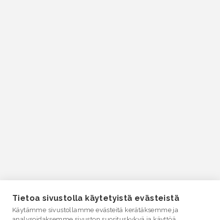
Tietoa sivustolla käytetyistä evästeistä
Käytämme sivustollamme evästeitä kerätäksemme ja
analysoidaksemme sivuston suorituskykyä ja käyttöä,