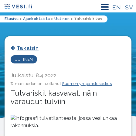
EN
SV
Etusivu
>
Ajankohtaista
>
Uutinen
>
Tulvariskit kasvavat, näin varaudut tulviin
Takaisin
UUTINEN
Julkaistu: 8.4.2022
Tämän tiedon on tuottanut
Suomen ympäristökeskus
Tulvariskit kasvavat, näin
varaudut tulviin