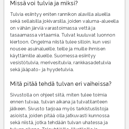
Missä voi tulvia ja miksi?
Tulvia esiintyy eniten rannikon alavilla alueilla
sekä sellaisilla jokivarsilla, joiden valuma-alueella
on vähän järviä varastoimassa vettä ja
tasaamassa virtaamia. Tulvat kuuluvat luonnon
kiertoon. Ongelma niistä tulee silloin, kun vesi
nousee asuinalueille, teille ja muille ihmisen
käyttämille alueille. Suomessa esiintyy
vesistötulvia, merivesitulvia, rankkasadetulvia
sekä jääpato- ja hyydetulvia.
Mitä pitää tehdä tulvan eri vaiheissa?
Sivustolla on ohjeet siitä, miten tulee toimia
ennen tulvaa, tulvan aikana ja tulvatilanteen
jälkeen. Sivusto tarjoaa myös tarkistuslistoja
asioista, joiden pitää olla jatkuvasti kunnossa
sekä niistä, jotka tehdään tulvan uhatessa ja