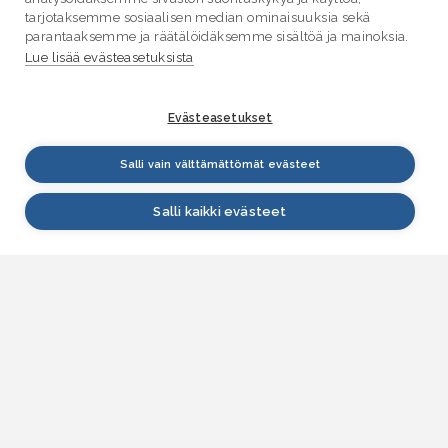
tarjotaksemme sosiaalisen median ominaisuuksia sekä
parantaaksemme ja räätälöidäksemme sisältöä ja mainoksia.
Lue lisää evästeasetuksista
Evästeasetukset
Salli vain välttämättömät evästeet
Salli kaikki evästeet
VESI.fi
Vesi.fi on vesiaiheisen tutkitun tiedon lähde, joka
palvelee sekä kansalaisia että eri alojen
asiantuntijoita. Tietosisällön sivustolle tuottavat
Suomen ympäristökeskus, Lupa- ja valvontavirasto,