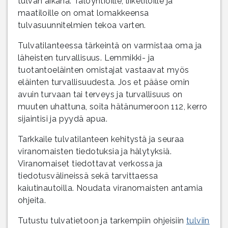
tulvan aikana. Taloyhtiöille, liiketiloille ja
maatiloille on omat lomakkeensa
tulvasuunnitelmien tekoa varten.
Tulvatilanteessa tärkeintä on varmistaa oma ja
läheisten turvallisuus. Lemmikki- ja
tuotantoeläinten omistajat vastaavat myös
eläinten turvallisuudesta. Jos et pääse omin
avuin turvaan tai terveys ja turvallisuus on
muuten uhattuna, soita hätänumeroon 112, kerro
sijaintisi ja pyydä apua.
Tarkkaile tulvatilanteen kehitystä ja seuraa
viranomaisten tiedotuksia ja hälytyksiä.
Viranomaiset tiedottavat verkossa ja
tiedotusvälineissä sekä tarvittaessa
kaiutinautoilla. Noudata viranomaisten antamia
ohjeita.
Tutustu tulvatietoon ja tarkempiin ohjeisiin
tulviin