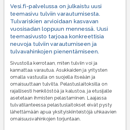
Vesi.fi-palvelussa on julkaistu uusi
teemasivu tulviin varautumisesta.
Tulvariskien arvioidaan kasvavan
vuosisadan loppuun mennessä. Uusi
teemasivusto tarjoaa konkreettisia
neuvoja tulviin varautumiseen ja
tulvavahinkojen pienentämiseen.
Sivustolla kerrotaan, miten tulviin voi ja
kannattaa varautua. Asukkaiden ja yritysten
omalla vastuulla on suojella itseään ja
omaisuuttaan tulvilta. Pelastuslaitoksilla on
rajallisesti henkilöstöä ja kalustoa, ja etusijalle
asetetaan ihmisten pelastaminen. Laajassa
tulvatilanteessa pelastuslaitokset eivät pysty
lähettämään apua yksityiskiinteistöjä uhkaavien
omaisuusvahinkojen torjuntaan.