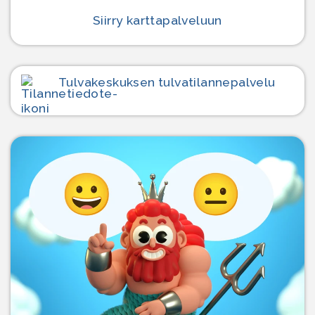
Siirry karttapalveluun
Tulvakeskuksen tulvatilanne­palvelu