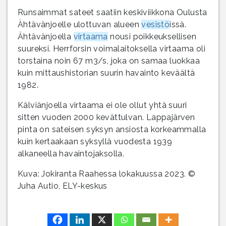
Runsaimmat sateet saatiin keskiviikkona Oulusta
Ähtävänjoelle ulottuvan alueen
vesistö
issä.
Ähtävänjoella
virtaama
nousi poikkeuksellisen
suureksi. Herrforsin voimalaitoksella virtaama oli
torstaina noin 67 m3/s, joka on samaa luokkaa
kuin mittaushistorian suurin havainto keväältä
1982.
Kälviänjoella virtaama ei ole ollut yhtä suuri
sitten vuoden 2000 kevättulvan. Lappajärven
pinta on sateisen syksyn ansiosta korkeammalla
kuin kertaakaan syksyllä vuodesta 1939
alkaneella havaintojaksolla.
Kuva: Jokiranta Raahessa lokakuussa 2023. ©
Juha Autio, ELY-keskus