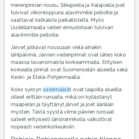
merenpinnan nousu. Siikajoella ja Kalajoella joet
tulvivat viikonloppuna alavimmille pelloille ja
saattavat katkaista paikallisteitä. Myös
Uudellamaalla veden ennustetaan tulvivan
alavimmille pelloille.
Järvet jatkavat nousuaan vielä ainakin
lähipäivinä. Järvien vedenpinnat ovat lähes koko
maassa tavanomaista korkeammalla. Erityisen
korkealla pinnat ovat Suomenselän alueella sekä
Keski- ja Etelä-Pohjanmaalla.
Koko syksyn
sademäärä
t ovat laajoilla alueilla
olleet erittäin runsaita, mikä on kyllästänyt
maaperän ja täyttänyt järvet ja joet ääriään
myöten. Tästä syystä viime päivien runsaat
sateet erityisesti länsirannikolla vaikuttivat
nopeasti vedenkorkeuksiin.