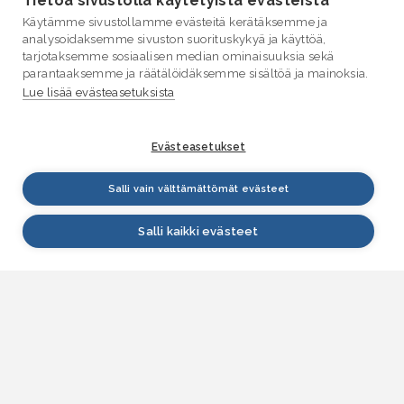
Tietoa sivustolla käytetyistä evästeistä
Käytämme sivustollamme evästeitä kerätäksemme ja
analysoidaksemme sivuston suorituskykyä ja käyttöä,
tarjotaksemme sosiaalisen median ominaisuuksia sekä
parantaaksemme ja räätälöidäksemme sisältöä ja mainoksia.
Lue lisää evästeasetuksista
Evästeasetukset
Salli vain välttämättömät evästeet
Salli kaikki evästeet
VESI.fi
Vesi.fi on vesiaiheisen tutkitun tiedon lähde, joka
palvelee sekä kansalaisia että eri alojen