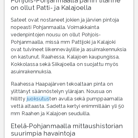
Pohjois-Pohjanmaalla pahin tilanne
on ollut Patti- ja Kalajoella
Sateet ovat nostaneet jokien ja järvien pintoja
nopeasti Pohjanmaalla. Voimakkainta
vedenpintojen nousu on ollut Pohjois-
Pohjanmaalla, missä mm Pattijoki ja Kalajoki
ovat tulvineet liikenneväylille ja asuinrakennuksia
on kastunut. Raahessa, Kalajoen kaupungissa,
Kokkolassa sekä Siikajoella on suojattu myös
asuinrakennuksia.
Raahessa Haapajärven tekoaltaan pinta on
ylittänyt säännöstelyn ylärajan. Nousua on
hillitty
juoksutus
ten avulla sekä pumppaamalla
vettä altaasta. Sadetta kertyi enimmillään yli 50
mm Raahen ja Kalajoen seuduilla.
Etelä-Pohjanmaalla mittaushistorian
suurimpia havaintoja