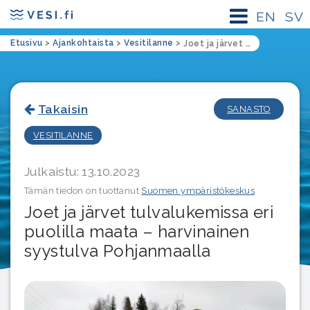
EN
SV
Etusivu
>
Ajankohtaista
>
Vesitilanne
>
Joet ja järvet tulvalukemissa eri puolilla maata – harvinainen syystulva Pohjanmaalla
Takaisin
SANASTO
VESITILANNE
Julkaistu: 13.10.2023
Tämän tiedon on tuottanut
Suomen ympäristökeskus
Joet ja järvet tulvalukemissa eri
puolilla maata – harvinainen
syystulva Pohjanmaalla