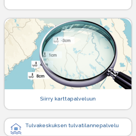
Siirry karttapalveluun
Tulvakeskuksen tulvatilanne­palvelu