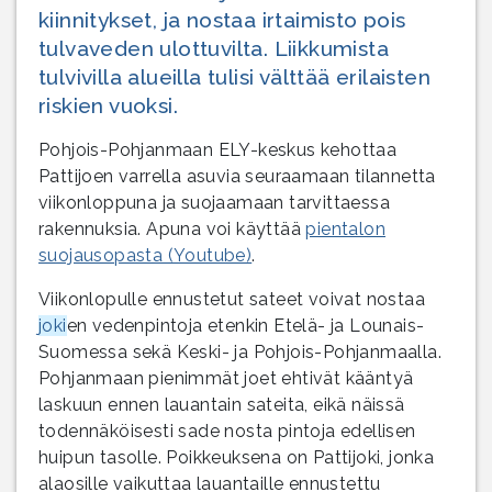
kiinnitykset, ja nostaa irtaimisto pois
tulvaveden ulottuvilta. Liikkumista
tulvivilla alueilla tulisi välttää erilaisten
riskien vuoksi.
Pohjois-Pohjanmaan ELY-keskus kehottaa
Pattijoen varrella asuvia seuraamaan tilannetta
viikonloppuna ja suojaamaan tarvittaessa
rakennuksia. Apuna voi käyttää
pientalon
suojausopasta (Youtube)
.
Viikonlopulle ennustetut sateet voivat nostaa
joki
en vedenpintoja etenkin Etelä- ja Lounais-
Suomessa sekä Keski- ja Pohjois-Pohjanmaalla.
Pohjanmaan pienimmät joet ehtivät kääntyä
laskuun ennen lauantain sateita, eikä näissä
todennäköisesti sade nosta pintoja edellisen
huipun tasolle. Poikkeuksena on Pattijoki, jonka
alaosille vaikuttaa lauantaille ennustettu