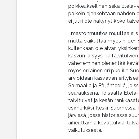
poikkeuksellinen sekä Etelä-
paikoin ajankohtaan nähden en
ei juuri ole näkynyt koko talv
Ilmastonmuutos muuttaa siis t
mutta vaikuttaa myös niiden su
kuitenkaan ole aivan yksinker
kasvun ja syys- ja talvitulvi
väheneminen pienentää kevättu
myös erilainen eri puolilla Su
arvioidaan kasvavan erityises
Saimaalla ja Päijänteellä, jois
seurauksena. Toisaalta Etelä-
talvitulvat ja kesän rankkasat
esimerkiksi Keski-Suomessa,
järvissä, jossa historiassa s
aiheuttamia kevättulvia, tul
vaikutuksesta.