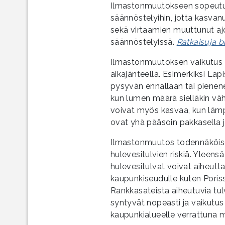
Ilmastonmuutokseen sopeutum
säännöstelyihin, jotta kasvanu
sekä virtaamien muuttunut aj
säännöstelyissä.
Ratkaisuja bl
Ilmastonmuutoksen vaikutus vo
aikajänteellä. Esimerkiksi Lap
pysyvän ennallaan tai piene
kun lumen määrä sielläkin vä
voivat myös kasvaa, kun lämp
ovat yhä pääsoin pakkasella 
Ilmastonmuutos todennäköises
hulevesitulvien riskiä. Yleen
hulevesitulvat voivat aiheutt
kaupunkiseudulle kuten Poris
Rankkasateista aiheutuvia tu
syntyvät nopeasti ja vaikutus 
kaupunkialueelle verrattuna