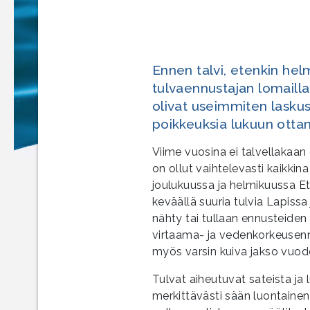
Ennen talvi, etenkin hel
tulvaennustajan lomailla
olivat useimmiten laskuss
poikkeuksia lukuun ottam
Viime vuosina ei talvellakaa
on ollut vaihtelevasti kaikki
joulukuussa ja helmikuussa E
keväällä suuria tulvia Lapiss
nähty tai tullaan ennusteid
virtaama- ja vedenkorkeusenn
myös varsin kuiva jakso vuode
Tulvat aiheutuvat sateista ja 
merkittävästi sään luontaine