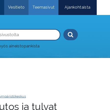
e
Vesitieto
Teemasivut
Ajankohtaista
Haku-painik
yös aineistopankista
ympäristökeskus
tos ja tulvat