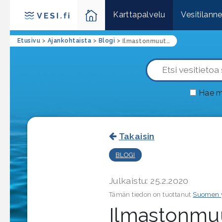
Karttapalvelu
Vesitilann
Etusivu
>
Ajankohtaista
>
Blogi
>
Ilmastonmuutos ja tulvat
Hae m
Takaisin
BLOGI
Julkaistu: 25.2.2020
Tämän tiedon on tuottanut
Suomen 
Ilmastonmuu