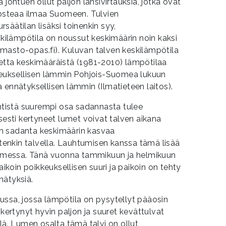
 johtuen ollut paljon länsivirtauksia, jotka ovat
kosteaa ilmaa Suomeen. Tulvien
säätilan lisäksi toinenkin syy,
ilämpötila on noussut keskimäärin noin kaksi
(ilmasto-opas.fi). Kuluvan talven keskilämpötila
etta keskimääräistä (1981-2010) lämpötilaa
kkeuksellisen lämmin Pohjois-Suomea lukuun
 ennätyksellisen lämmin (Ilmatieteen laitos).
istä suurempi osa sadannasta tulee
isesti kertyneet lumet voivat talven aikana
n sadanta keskimäärin kasvaa
nkin talvella. Lauhtumisen kanssa tämä lisää
Suomessa. Tänä vuonna tammikuun ja helmikuun
oin poikkeuksellisen suuri ja paikoin on tehty
nätyksiä.
ussa, jossa lämpötila on pysytellyt pääosin
 kertynyt hyvin paljon ja suuret kevättulvat
. Lumen osalta tämä talvi on ollut