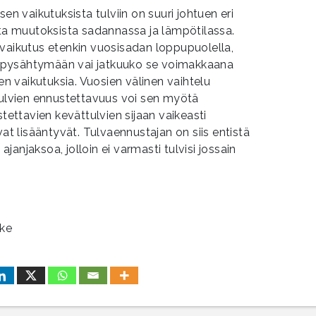
 vaikutuksista tulviin on suuri johtuen eri
sta muutoksista sadannassa ja lämpötilassa.
 vaikutus etenkin vuosisadan loppupuolella,
 pysähtymään vai jatkuuko se voimakkaana
 vaikutuksia. Vuosien välinen vaihtelu
tulvien ennustettavuus voi sen myötä
ttavien kevättulvien sijaan vaikeasti
vat lisääntyvät. Tulvaennustajan on siis entistä
anjaksoa, jolloin ei varmasti tulvisi jossain
ke