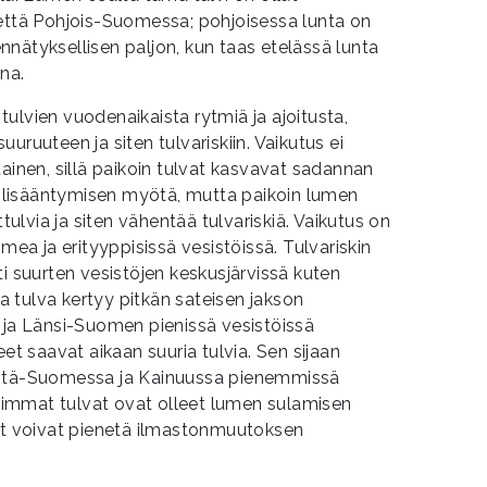
 että Pohjois-Suomessa; pohjoisessa lunta on
nätyksellisen paljon, kun taas etelässä lunta
ena.
ulvien vuodenaikaista rytmiä ja ajoitusta,
uruuteen ja siten tulvariskiin. Vaikutus ei
tainen, sillä paikoin tulvat kasvavat sadannan
en lisääntymisen myötä, mutta paikoin lumen
lvia ja siten vähentää tulvariskiä. Vaikutus on
omea ja erityyppisissä vesistöissä. Tulvariskin
ti suurten vesistöjen keskusjärvissä kuten
sa tulva kertyy pitkän sateisen jakson
 ja Länsi-Suomen pienissä vesistöissä
eet saavat aikaan suuria tulvia. Sen sijaan
 Itä-Suomessa ja Kainuussa pienemmissä
uurimmat tulvat ovat olleet lumen sulamisen
vat voivat pienetä ilmastonmuutoksen