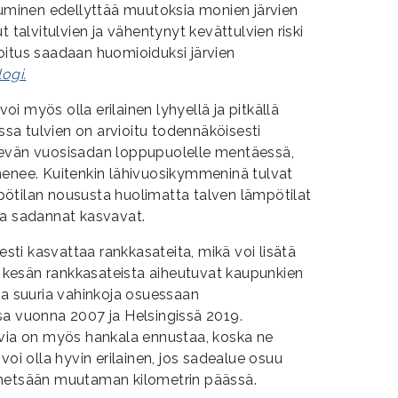
inen edellyttää muutoksia monien järvien
t talvitulvien ja vähentynyt kevättulvien riski
oitus saadaan huomioiduksi järvien
ogi.
i myös olla erilainen lyhyellä ja pitkällä
issa tulvien on arvioitu todennäköisesti
nevän vuosisadan loppupuolelle mentäessä,
henee. Kuitenkin lähivuosikymmeninä tulvat
ötilan noususta huolimatta talven lämpötilat
ja sadannat kasvavat.
ti kasvattaa rankkasateita, mikä voi lisätä
sä kesän rankkasateista aiheutuvat kaupunkien
aa suuria vahinkoja osuessaan
sa vuonna 2007 ja Helsingissä 2019.
lvia on myös hankala ennustaa, koska ne
voi olla hyvin erilainen, jos sadealue osuu
 metsään muutaman kilometrin päässä.