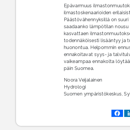
Epävarmuus ilmastonmuutoksen
ilmastoskenaarioiden erilaisi
Päästövähennyksillä on suuri
saadaanko lämpötilan nousu
kasvattaen ilmastonmuutoksen
todennäköisesti lisääntyy ja 
huonontua. Helpommin ennuste
ennakoitavat syys- ja talvitul
vaikeampaa ennakolta löytää aj
päin Suomea.
Noora Veijalainen
Hydrologi
Suomen ympäristökeskus, Sy