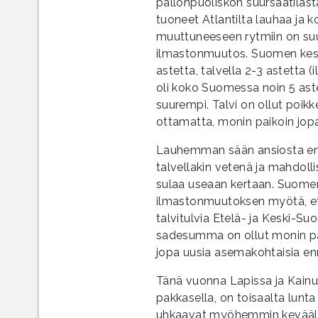
pallonpuoliskon suursäätilasta
tuoneet Atlantilta lauhaa ja 
muuttuneeseen rytmiin on suur
ilmastonmuutos. Suomen kesk
astetta, talvella 2-3 astetta 
oli koko Suomessa noin 5 ast
suurempi. Talvi on ollut poi
ottamatta, monin paikoin jopa
Lauhemman sään ansiosta ent
talvellakin vetenä ja mahdoll
sulaa useaan kertaan. Suome
ilmastonmuutoksen myötä, ete
talvitulvia Etelä- ja Keski-
sadesumma on ollut monin paik
jopa uusia asemakohtaisia en
Tänä vuonna Lapissa ja Kainu
pakkasella, on toisaalta lunta
uhkaavat myöhemmin keväällä