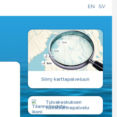
EN
SV
e
Siirry karttapalveluun
Tulvakeskuksen
tulvatilanne­palvelu