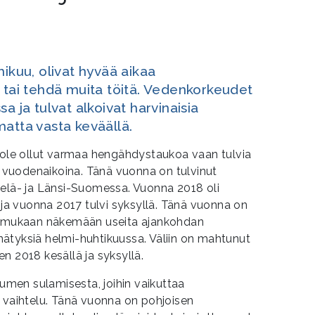
mikuu, olivat hyvää aikaa
 tai tehdä muita töitä. Vedenkorkeudet
a ja tulvat alkoivat harvinaisia
atta vasta keväällä.
n ole ollut varmaa hengähdystaukoa vaan tulvia
na vuodenaikoina. Tänä vuonna on tulvinut
telä- ja Länsi-Suomessa. Vuonna 2018 oli
a ja vuonna 2017 tulvi syksyllä. Tänä vuonna on
en mukaan näkemään useita ajankohdan
ätyksiä helmi-huhtikuussa. Väliin on mahtunut
n 2018 kesällä ja syksyllä.
lumen sulamisesta, joihin vaikuttaa
n vaihtelu. Tänä vuonna on pohjoisen