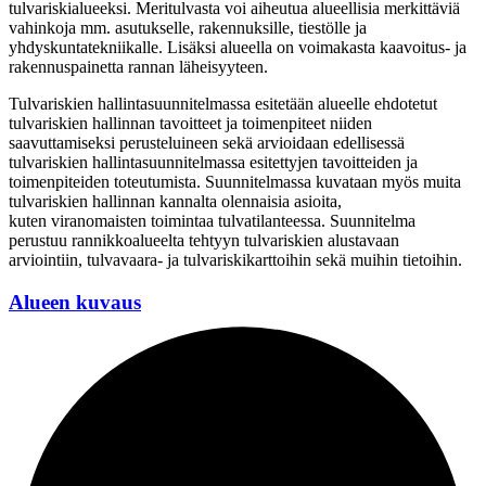
tulvariskialueeksi. Meritulvasta voi aiheutua alueellisia merkittäviä
vahinkoja mm. asutukselle, rakennuksille, tiestölle ja
yhdyskuntatekniikalle. Lisäksi alueella on voimakasta kaavoitus- ja
rakennuspainetta rannan läheisyyteen.
Tulvariskien hallintasuunnitelmassa esitetään alueelle ehdotetut
tulvariskien hallinnan tavoitteet ja toimenpiteet niiden
saavuttamiseksi perusteluineen sekä arvioidaan edellisessä
tulvariskien hallintasuunnitelmassa esitettyjen tavoitteiden ja
toimenpiteiden toteutumista. Suunnitelmassa kuvataan myös muita
tulvariskien hallinnan kannalta olennaisia asioita,
kuten viranomaisten toimintaa tulvatilanteessa. Suunnitelma
perustuu rannikkoalueelta tehtyyn tulvariskien alustavaan
arviointiin, tulvavaara- ja tulvariskikarttoihin sekä muihin tietoihin.
Alueen kuvaus