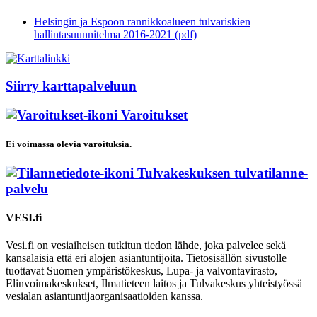
Helsingin ja Espoon rannikkoalueen tulvariskien
hallintasuunnitelma 2016-2021 (pdf)
Siirry karttapalveluun
Varoitukset
Ei voimassa olevia varoituksia.
Tulvakeskuksen tulvatilanne­
palvelu
VESI.fi
Vesi.fi on vesiaiheisen tutkitun tiedon lähde, joka palvelee sekä
kansalaisia että eri alojen asiantuntijoita. Tietosisällön sivustolle
tuottavat Suomen ympäristökeskus, Lupa- ja valvontavirasto,
Elinvoimakeskukset, Ilmatieteen laitos ja Tulvakeskus yhteistyössä
vesialan asiantuntijaorganisaatioiden kanssa.