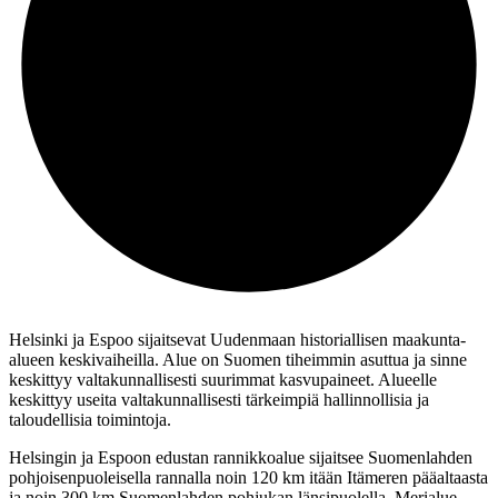
Helsinki ja Espoo sijaitsevat Uudenmaan historiallisen maakunta-
alueen keskivaiheilla. Alue on Suomen tiheimmin asuttua ja sinne
keskittyy valtakunnallisesti suurimmat kasvupaineet. Alueelle
keskittyy useita valtakunnallisesti tärkeimpiä hallinnollisia ja
taloudellisia toimintoja.
Helsingin ja Espoon edustan rannikkoalue sijaitsee Suomenlahden
pohjoisenpuoleisella rannalla noin 120 km itään Itämeren pääaltaasta
ja noin 300 km Suomenlahden pohjukan länsipuolella. Merialue