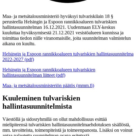
Maa- ja metsätalousministeriö hyväksyi tulvariskilain 18 §
perusteella
Helsingin ja Espoon rannikko
alueen tulvariskien
hallintasuunnitelman 16.12.2021. Uudenmaan ELY-keskus
kuuluttaa hyväksymisestä 21.12.2021 vesistöalueen kunnissa ja
toimittaa tiedon niille viranomaisille, joita suunnitelman valmistelun
aikana on kuultu.
Helsingin ja Espoon rannikkoalueen tulvariskien hallintasuunnitelma
2022-2027 (pdf)
Helsingin ja Espoon rannikkoalueen tulvariskien
hallintasuunnitelman liitteet (pdf)
Maa- ja metsätalousministeriön päätös (mmm.fi)
Kuuleminen tulvariskien
hallintasuunnitelmista
Väestöllä ja sidosryhmillä on ollut mahdollisuus esittää
mielipiteensä
tulvariskien hallintasuunnitelmaehdotuksen sisällöstä,
mm. tavoitteista, toimenpiteistä
ja
toimeenpanosta. Lisäksi
on voinut
antaa palautetta suunnitelman osana esitetystä