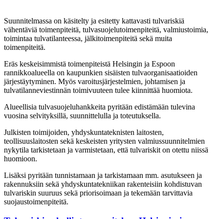
Suunnitelmassa on käsitelty ja esitetty kattavasti tulvariskiä
vähentäviä toimenpiteitä, tulvasuojelutoimenpiteitä, valmiustoimia,
toimintaa tulvatilanteessa, jälkitoimenpiteitä sekä muita
toimenpiteitä.
Eräs keskeisimmistä toimenpiteistä Helsingin ja Espoon
rannikkoalueella on kaupunkien sisäisten tulvaorganisaatioiden
järjestäytyminen. Myös varoitusjärjestelmien, johtamisen ja
tulvatilanneviestinnän toimivuuteen tulee kiinnittää huomiota.
Alueellisia tulvasuojeluhankkeita pyritään edistämään tulevina
vuosina selvityksillä, suunnittelulla ja toteutuksella.
Julkisten toimijoiden, yhdyskuntateknisten laitosten,
teollisuuslaitosten sekä keskeisten yritysten valmiussuunnitelmien
nykytila tarkistetaan ja varmistetaan, että tulvariskit on otettu niissä
huomioon.
Lisäksi pyritään tunnistamaan ja tarkistamaan mm. asutukseen ja
rakennuksiin sekä yhdyskuntatekniikan rakenteisiin kohdistuvan
tulvariskin suuruus sekä priorisoimaan ja tekemään tarvittavia
suojaustoimenpiteitä.