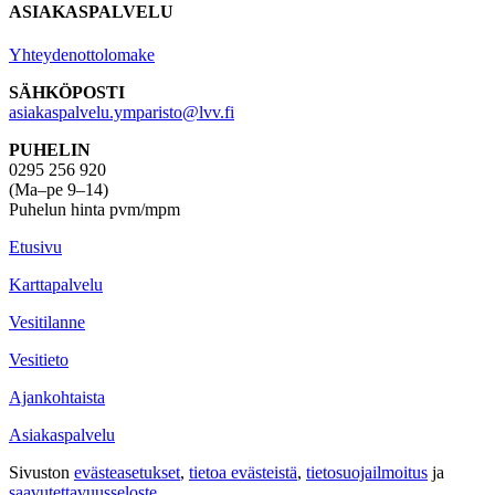
ASIAKASPALVELU
Yhteydenottolomake
SÄHKÖPOSTI
asiakaspalvelu.ymparisto@lvv.fi
PUHELIN
0295 256 920
(Ma–pe 9–14)
Puhelun hinta pvm/mpm
Etusivu
Karttapalvelu
Vesitilanne
Vesitieto
Ajankohtaista
Asiakaspalvelu
Sivuston
evästeasetukset
,
tietoa evästeistä
,
tietosuojailmoitus
ja
saavutettavuus­seloste
.