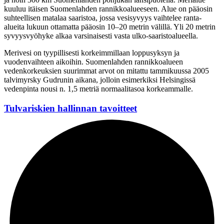
kuuluu itäisen Suomenlahden rannikkoalueeseen. Alue on pääosin
suhteellisen matalaa saaristoa, jossa vesisyvyys vaihtelee ranta-
alueita lukuun ottamatta pääosin 10–20 metrin välillä. Yli 20 metrin
syvyysvyöhyke alkaa varsinaisesti vasta ulko-saaristoalueella.
Merivesi on tyypillisesti korkeimmillaan loppusyksyn ja
vuodenvaihteen aikoihin. Suomenlahden rannikkoalueen
vedenkorkeuksien suurimmat arvot on mitattu tammikuussa 2005
talvimyrsky Gudrunin aikana, jolloin esimerkiksi Helsingissä
vedenpinta nousi n. 1,5 metriä normaalitasoa korkeammalle.
Tulvariskien hallinnan tavoitteet