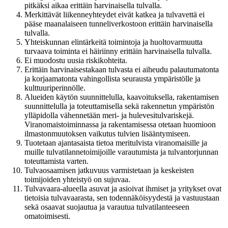
pitkäksi aikaa erittäin harvinaisella tulvalla.
Merkittävät liikenneyhteydet eivät katkea ja tulvavettä ei
pääse maanalaiseen tunneliverkostoon erittäin harvinaisella
tulvalla.
Yhteiskunnan elintärkeitä toimintoja ja huoltovarmuutta
turvaava toiminta ei häiriinny erittäin harvinaisella tulvalla.
Ei muodostu uusia riskikohteita.
Erittäin harvinaisestakaan tulvasta ei aiheudu palautumatonta
ja korjaamatonta vahingollista seurausta ympäristölle ja
kulttuuriperinnölle.
Alueiden käytön suunnittelulla, kaavoituksella, rakentamisen
suunnittelulla ja toteuttamisella sekä rakennetun ympäristön
ylläpidolla vähennetään meri- ja hulevesitulvariskejä.
Viranomaistoiminnassa ja rakentamisessa otetaan huomioon
ilmastonmuutoksen vaikutus tulvien lisääntymiseen.
Tuotetaan ajantasaista tietoa meritulvista viranomaisille ja
muille tulvatilannetoimijoille varautumista ja tulvantorjunnan
toteuttamista varten.
Tulvaosaamisen jatkuvuus varmistetaan ja keskeisten
toimijoiden yhteistyö on sujuvaa.
Tulvavaara-alueella asuvat ja asioivat ihmiset ja yritykset ovat
tietoisia tulvavaarasta, sen todennäköisyydestä ja vastuustaan
sekä osaavat suojautua ja varautua tulvatilanteeseen
omatoimisesti.