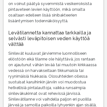
on voinut päätyä syvemmistä vesikerroksista
pintaveteen levien käyttöön, mikä omalta
osaltaan edelleen lisää sinibakteerien
lisääntymisen todennäköisyyttä.
Levätilannetta kannattaa tarkkailla ja
selvästi leväpitoisen veden käyttöä
välttää
Sinilevät kuuluvat järviemme luonnolliseen
eliöstöön eikä tilanne ole hälyttävä, jos rantaan
on ajautunut vähän levää tai muutoin kirkkaassa
vedessä on harvakseltaan tikkumaisia tai
ryynimäisiä hiukkasia. Olosuhteiden ollessa
suotuisat karuihinkin järviin voi muodostua
hetkellisiä pintalauttoja, vaikka runsaimpia
sinileväkukinnat ovat rehevissä järvissä.
Sinilevätilanne voi vaihdella paljon eri puolilla
järveä ja samoilla paikoilla lyhyenkin ajan sisällä,