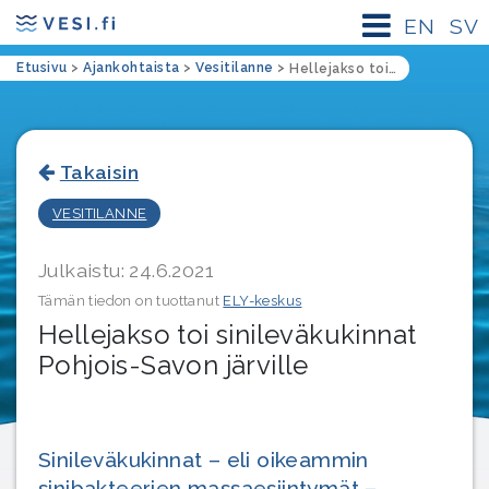
EN
SV
Etusivu
>
Ajankohtaista
>
Vesitilanne
>
Hellejakso toi sinileväkukinnat Pohjois-Savon järville
Takaisin
VESITILANNE
Julkaistu: 24.6.2021
Tämän tiedon on tuottanut
ELY-keskus
Hellejakso toi sinileväkukinnat
Pohjois-Savon järville
Sinileväkukinnat – eli oikeammin
sinibakteerien massaesiintymät –