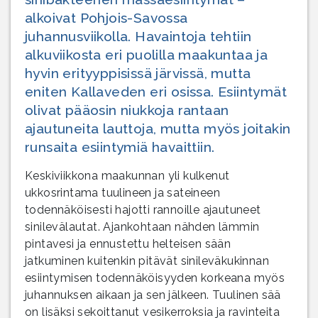
alkoivat Pohjois-Savossa
juhannusviikolla. Havaintoja tehtiin
alkuviikosta eri puolilla maakuntaa ja
hyvin erityyppisissä järvissä, mutta
eniten Kallaveden eri osissa. Esiintymät
olivat pääosin niukkoja rantaan
ajautuneita lauttoja, mutta myös joitakin
runsaita esiintymiä havaittiin.
Keskiviikkona maakunnan yli kulkenut
ukkosrintama tuulineen ja sateineen
todennäköisesti hajotti rannoille ajautuneet
sinilevälautat. Ajankohtaan nähden lämmin
pintavesi ja ennustettu helteisen sään
jatkuminen kuitenkin pitävät sinileväkukinnan
esiintymisen todennäköisyyden korkeana myös
juhannuksen aikaan ja sen jälkeen. Tuulinen sää
on lisäksi sekoittanut vesikerroksia ja ravinteita