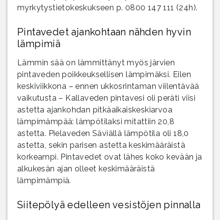
myrkytystietokeskukseen p. 0800 147 111 (24h).
Pintavedet ajankohtaan nähden hyvin
lämpimiä
Lämmin sää on lämmittänyt myös järvien
pintaveden poikkeuksellisen lämpimäksi. Eilen
keskiviikkona – ennen ukkosrintaman viilentävää
vaikutusta – Kallaveden pintavesi oli peräti viisi
astetta ajankohdan pitkäaikaiskeskiarvoa
lämpimämpää: lämpötilaksi mitattiin 20,8
astetta. Pielaveden Säviällä lämpötila oli 18,0
astetta, sekin parisen astetta keskimääräistä
korkeampi. Pintavedet ovat lähes koko kevään ja
alkukesän ajan olleet keskimääräistä
lämpimämpiä.
Siitepölyä edelleen vesistöjen pinnalla