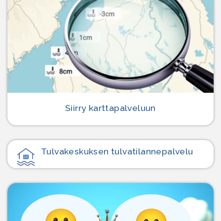
Siirry karttapalveluun
Tulvakeskuksen tulvatilanne­palvelu