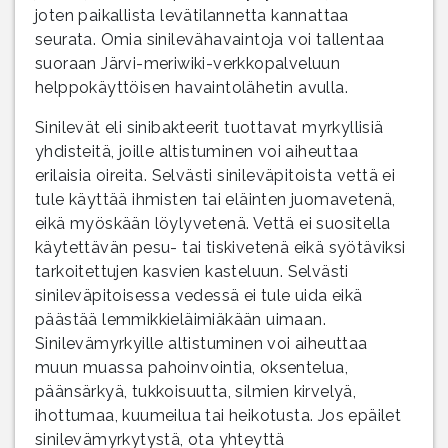
joten paikallista levätilannetta kannattaa
seurata. Omia sinilevähavaintoja voi tallentaa
suoraan Järvi-meriwiki-verkkopalveluun
helppokäyttöisen havaintolähetin avulla.
Sinilevät eli sinibakteerit tuottavat myrkyllisiä
yhdisteitä, joille altistuminen voi aiheuttaa
erilaisia oireita. Selvästi sinileväpitoista vettä ei
tule käyttää ihmisten tai eläinten juomavetenä,
eikä myöskään löylyvetenä. Vettä ei suositella
käytettävän pesu- tai tiskivetenä eikä syötäviksi
tarkoitettujen kasvien kasteluun. Selvästi
sinileväpitoisessa vedessä ei tule uida eikä
päästää lemmikkieläimiäkään uimaan.
Sinilevämyrkyille altistuminen voi aiheuttaa
muun muassa pahoinvointia, oksentelua,
päänsärkyä, tukkoisuutta, silmien kirvelyä,
ihottumaa, kuumeilua tai heikotusta. Jos epäilet
sinilevämyrkytystä, ota yhteyttä