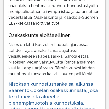
uhanalaista hentonäkinruohoa. Kunnostustyöllä
monipuolistetaan elinympäristöä ja parannetaan
vedenlaatua. Osakaskunta ja Kaakkois-Suomen
ELY-keskus rahoittivat työt.
Osakaskunta aloitteellinen
Nisos on lahti Kouvolan Lappalanjärvessä.
Lahden rajaa omaksi lähes suljetuksi
vesialueekseen kapea särkkä. Särkkä estää
Nisoksen veden vaihtuvuutta Rantalansalmen
kautta Lappalanjärveen. Tämän vuoksi lahden
rannat ovat runsaan kasvillisuuden peittämiä.
Nisoksen kunnostushanke sai alkunsa
Saarento-Jokelan osakaskunnasta, joka
teki läheisellä alueella
pienempimuotoisia kunnostuksia.