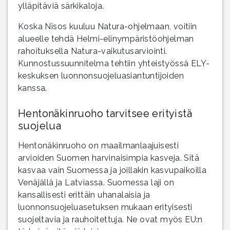
ylläpitäviä särkikaloja.
Koska Nisos kuuluu Natura-ohjelmaan, voitiin
alueelle tehdä Helmi-elinympäristöohjelman
rahoituksella Natura-vaikutusarviointi.
Kunnostussuunnitelma tehtiin yhteistyössä ELY-
keskuksen luonnonsuojeluasiantuntijoiden
kanssa.
Hentonäkinruoho tarvitsee erityistä
suojelua
Hentonäkinruoho on maailmanlaajuisesti
arvioiden Suomen harvinaisimpia kasveja. Sitä
kasvaa vain Suomessa ja joillakin kasvupaikoilla
Venäjällä ja Latviassa. Suomessa laji on
kansallisesti erittäin uhanalaisia ja
luonnonsuojeluasetuksen mukaan erityisesti
suojeltavia ja rauhoitettuja. Ne ovat myös EU:n