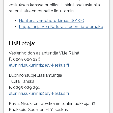
keskuksen kanssa puoliksi. Lisäksi osakaskunta
rakensi alueen reunalle lintutornin.
Hentonäkinruohotutkimus (SYKE)
Lappalanjärven Natura-alueen tietolomake
Lisätietoja:
Vesienhoidon asiantuntija Ville Räihä
P. 0295 029 226
etunimi.sukunimi@ely-keskus.fi
Luonnonsuojeluasiantuntija
Tuula Tanska
P. 0295 029 291
etunimi.sukunimi@ely-keskus.fi
Kuva: Nisoksen ruovikoihin tehtiin aukkoja. ©
Kaakkois-Suomen ELY-keskus