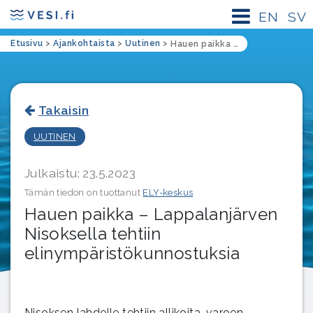
EN
SV
Etusivu
>
Ajankohtaista
>
Uutinen
>
Hauen paikka – Lappalanjärven Nisoksella tehtiin elinympäristökunnostuksia
Takaisin
UUTINEN
Julkaistu: 23.5.2023
Tämän tiedon on tuottanut
ELY-keskus
Hauen paikka – Lappalanjärven
Nisoksella tehtiin
elinympäristökunnostuksia
Nisoksen lahdelle tehtiin allikoita, varoen