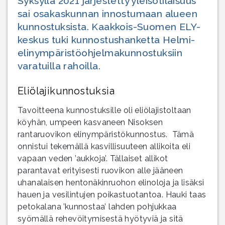
Syksyllä 2021 järjestetty yleisötilaisuus
sai osakaskunnan innostumaan alueen
kunnostuksista. Kaakkois-Suomen ELY-
keskus tuki kunnostushanketta Helmi-
elinympäristöohjelmakunnostuksiin
varatuilla rahoilla.
Eliölajikunnostuksia
Tavoitteena kunnostuksille oli eliölajistoltaan
köyhän, umpeen kasvaneen Nisoksen
rantaruovikon elinympäristökunnostus. Tämä
onnistui tekemällä kasvillisuuteen allikoita eli
vapaan veden ’aukkoja’. Tällaiset allikot
parantavat erityisesti ruovikon alle jääneen
uhanalaisen hentonäkinruohon elinoloja ja lisäksi
hauen ja vesilintujen poikastuotantoa. Hauki taas
petokalana ’kunnostaa’ lahden pohjukkaa
syömällä rehevöitymisestä hyötyviä ja sitä