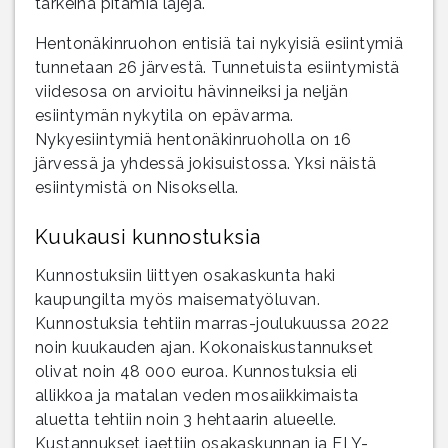
tärkeinä pitämiä lajeja.
Hentonäkinruohon entisiä tai nykyisiä esiintymiä
tunnetaan 26 järvestä. Tunnetuista esiintymistä
viidesosa on arvioitu hävinneiksi ja neljän
esiintymän nykytila on epävarma.
Nykyesiintymiä hentonäkinruoholla on 16
järvessä ja yhdessä jokisuistossa. Yksi näistä
esiintymistä on Nisoksella.
Kuukausi kunnostuksia
Kunnostuksiin liittyen osakaskunta haki
kaupungilta myös maisematyöluvan.
Kunnostuksia tehtiin marras-joulukuussa 2022
noin kuukauden ajan. Kokonaiskustannukset
olivat noin 48 000 euroa. Kunnostuksia eli
allikkoa ja matalan veden mosaiikkimaista
aluetta tehtiin noin 3 hehtaarin alueelle.
Kustannukset jaettiin osakaskunnan ja ELY-