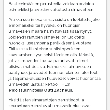
Bakteerimäärien perusteella voidaan arvioida
esimerkiksi jätevesien vaikutusta uimaveteen.
”Vaikka suurin osa uimavesistä on luokiteltu joko
erinomaiseksi tai hyväksi, on huonojen
uimavesien määrä harmittavasti lisääntynyt.
Joidenkin rantojen uimavesi on luokiteltu
huonoksi useampana peräkkäisenä vuotena.
Tällaisissa tilanteissa suolistoperäisen
saastumisen syyn selvittäminen olisi tärkeää,
jotta uimaveden laatua parantavat toimet
olisivat mahdollisia. Esimerkiksi uimaveteen
päätyneet jätevedet, luonnon eläinten ulosteet
ja taajama-alueiden hulevedet voivat huonontaa
uimaveden laatua”, kertoo THL:n
erikoissuunnittelija
Outi Zacheus
.
Yksittäisten uimarantojen perustiedot ja
seurantaan perustuvat uimavesiluokat ovat