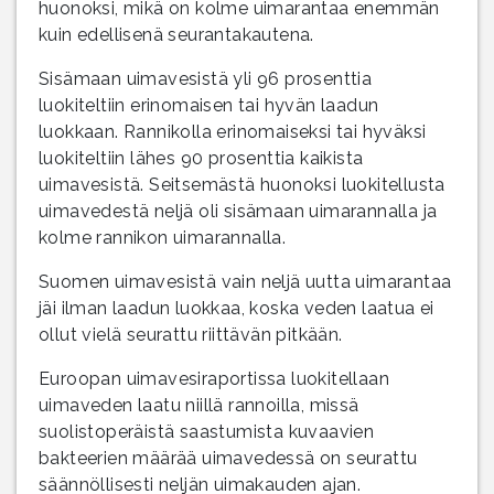
huonoksi, mikä on kolme uimarantaa enemmän
kuin edellisenä seurantakautena.
Sisämaan uimavesistä yli 96 prosenttia
luokiteltiin erinomaisen tai hyvän laadun
luokkaan. Rannikolla erinomaiseksi tai hyväksi
luokiteltiin lähes 90 prosenttia kaikista
uimavesistä. Seitsemästä huonoksi luokitellusta
uimavedestä neljä oli sisämaan uimarannalla ja
kolme rannikon uimarannalla.
Suomen uimavesistä vain neljä uutta uimarantaa
jäi ilman laadun luokkaa, koska veden laatua ei
ollut vielä seurattu riittävän pitkään.
Euroopan uimavesiraportissa luokitellaan
uimaveden laatu niillä rannoilla, missä
suolistoperäistä saastumista kuvaavien
bakteerien määrää uimavedessä on seurattu
säännöllisesti neljän uimakauden ajan.