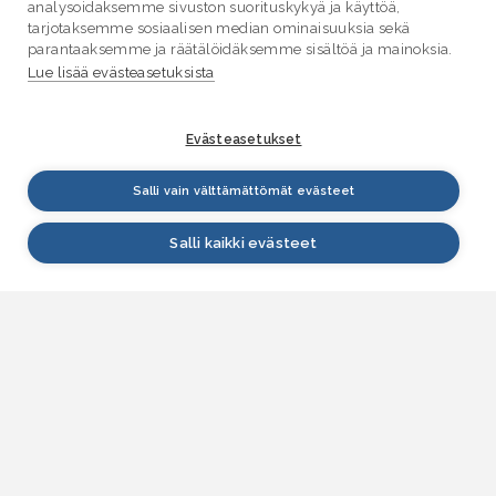
analysoidaksemme sivuston suorituskykyä ja käyttöä,
tarjotaksemme sosiaalisen median ominaisuuksia sekä
parantaaksemme ja räätälöidäksemme sisältöä ja mainoksia.
Lue lisää evästeasetuksista
Evästeasetukset
Salli vain välttämättömät evästeet
Salli kaikki evästeet
VESI.fi
Vesi.fi on vesiaiheisen tutkitun tiedon lähde, joka
palvelee sekä kansalaisia että eri alojen
asiantuntijoita. Tietosisällön sivustolle tuottavat
Suomen ympäristökeskus, Lupa- ja valvontavirasto,