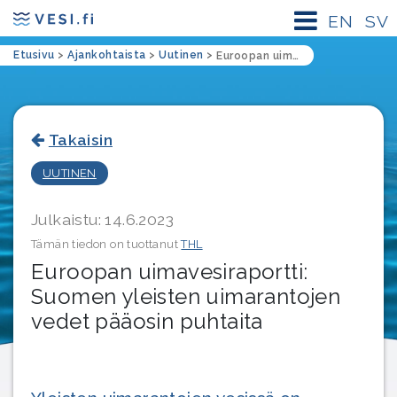
EN
SV
Etusivu
>
Ajankohtaista
>
Uutinen
>
Euroopan uimavesiraportti: Suomen yleisten uimarantojen vedet pääosin puhtaita
Takaisin
UUTINEN
Julkaistu: 14.6.2023
Tämän tiedon on tuottanut
THL
Euroopan uimavesiraportti:
Suomen yleisten uimarantojen
vedet pääosin puhtaita