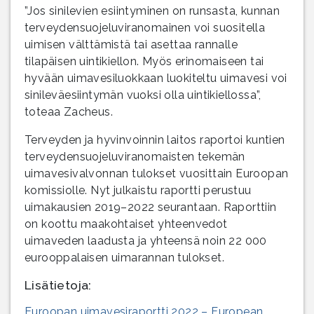
”Jos sinilevien esiintyminen on runsasta, kunnan
terveydensuojeluviranomainen voi suositella
uimisen välttämistä tai asettaa rannalle
tilapäisen uintikiellon. Myös erinomaiseen tai
hyvään uimavesiluokkaan luokiteltu uimavesi voi
sinileväesiintymän vuoksi olla uintikiellossa”,
toteaa Zacheus.
Terveyden ja hyvinvoinnin laitos raportoi kuntien
terveydensuojeluviranomaisten tekemän
uimavesivalvonnan tulokset vuosittain Euroopan
komissiolle. Nyt julkaistu raportti perustuu
uimakausien 2019–2022 seurantaan. Raporttiin
on koottu maakohtaiset yhteenvedot
uimaveden laadusta ja yhteensä noin 22 000
eurooppalaisen uimarannan tulokset.
Lisätietoja:
Euroopan uimavesiraportti 2022 – European