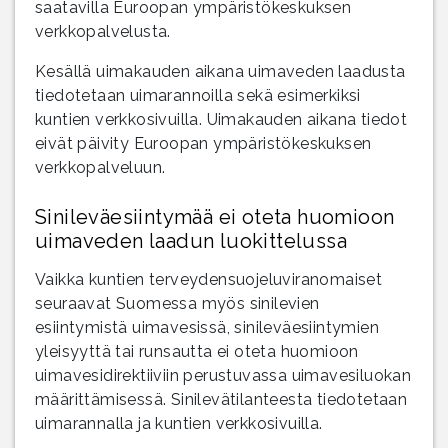
saatavilla Euroopan ympäristökeskuksen
verkkopalvelusta.
Kesällä uimakauden aikana uimaveden laadusta
tiedotetaan uimarannoilla sekä esimerkiksi
kuntien verkkosivuilla. Uimakauden aikana tiedot
eivät päivity Euroopan ympäristökeskuksen
verkkopalveluun.
Sinileväesiintymää ei oteta huomioon
uimaveden laadun luokittelussa
Vaikka kuntien terveydensuojeluviranomaiset
seuraavat Suomessa myös sinilevien
esiintymistä uimavesissä, sinileväesiintymien
yleisyyttä tai runsautta ei oteta huomioon
uimavesidirektiiviin perustuvassa uimavesiluokan
määrittämisessä. Sinilevätilanteesta tiedotetaan
uimarannalla ja kuntien verkkosivuilla.