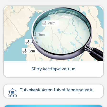
Siirry karttapalveluun
Tulvakeskuksen tulvatilanne­palvelu