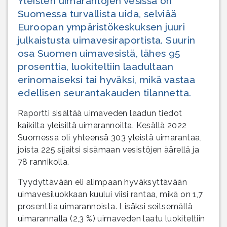
Yleisten uimarantojen vesissä on
Suomessa turvallista uida, selviää
Euroopan ympäristökeskuksen juuri
julkaistusta uimavesiraportista. Suurin
osa Suomen uimavesistä, lähes 95
prosenttia, luokiteltiin laadultaan
erinomaiseksi tai hyväksi, mikä vastaa
edellisen seurantakauden tilannetta.
Raportti sisältää uimaveden laadun tiedot
kaikilta yleisiltä uimarannoilta. Kesällä 2022
Suomessa oli yhteensä 303 yleistä uimarantaa,
joista 225 sijaitsi sisämaan vesistöjen äärellä ja
78 rannikolla.
Tyydyttävään eli alimpaan hyväksyttävään
uimavesiluokkaan kuului viisi rantaa, mikä on 1,7
prosenttia uimarannoista. Lisäksi seitsemällä
uimarannalla (2,3 %) uimaveden laatu luokiteltiin