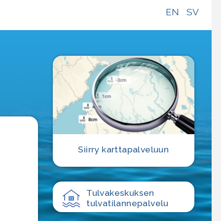
EN
SV
e
Siirry karttapalveluun
Tulvakeskuksen
tulvatilanne­palvelu