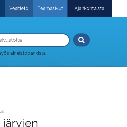
e
Vesitieto
Teemasivut
Ajankohtaista
Haku-painik
yös aineistopankista
us
 järvien