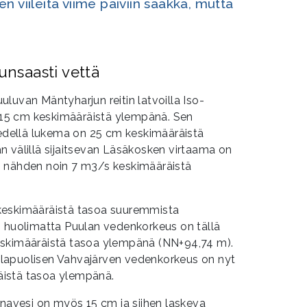
n viileitä viime päiviin saakka, mutta
runsaasti vettä
luvan Mäntyharjun reitin latvoilla Iso-
15 cm keskimääräistä ylempänä. Sen
vedellä lukema on 25 cm keskimääräistä
n välillä sijaitsevan Läsäkosken virtaama on
n nähden noin 7 m3/s keskimääräistä
keskimääräistä tasoa suuremmista
) huolimatta Puulan vedenkorkeus on tällä
eskimääräistä tasoa ylempänä (NN+94,74 m).
lapuolisen Vahvajärven vedenkorkeus on nyt
istä tasoa ylempänä.
hnavesi on myös 15 cm ja siihen laskeva