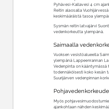
Pyhävesi-Kallavesi 4 cm aja
Reitin alaosalla Vuohijärves
keskimääräistä tasoa ylempä
Sysmän reitin latvajärvi Suo
vedenkorkeutta ylempänä.
Saimaalla vedenkork
Vuoksen vesistöalueella Sai
ylempänä Lappeenrannan Laur
Vedenpinta on kääntymässä hi
todennäköisesti koko kesän 
Suurijärven vedenpinnan kor
Pohjavedenkorkeudetk
Myös pohjavesimuodostumien
ajankohtaan nähden keskimää