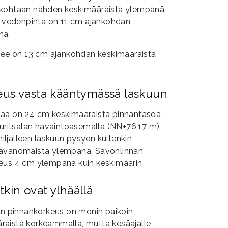
nkohtaan nähden keskimääräistä ylempänä.
sä vedenpinta on 11 cm ajankohdan
nä.
ntee on 13 cm ajankohdan keskimääräistä
eus vasta kääntymässä laskuun
maa on 24 cm keskimääräistä pinnantasoa
itsalan havaintoasemalla (NN+76,17 m).
ljalleen laskuun pysyen kuitenkin
tavanomaista ylempänä. Savonlinnan
keus 4 cm ylempänä kuin keskimäärin
in ovat ylhäällä
 pinnankorkeus on monin paikoin
räistä korkeammalla, mutta kesäajalle