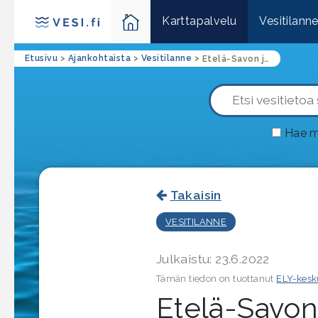
Karttapalvelu
Vesitilann
Etusivu
>
Ajankohtaista
>
Vesitilanne
>
Etelä-Savon järvien vedenkorkeudet keskimääräistä ylempänä, mutta laskusuunnassa
Hae m
Takaisin
VESITILANNE
Julkaistu: 23.6.2022
Tämän tiedon on tuottanut
ELY-kesk
Etelä-Savon