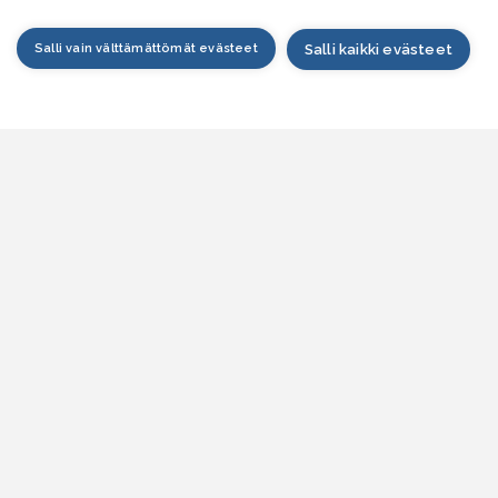
Salli vain välttämättömät evästeet
Salli kaikki evästeet
tusivu
arttapalvelu
esitilanne
esitieto
jankohtaista
siakaspalvelu