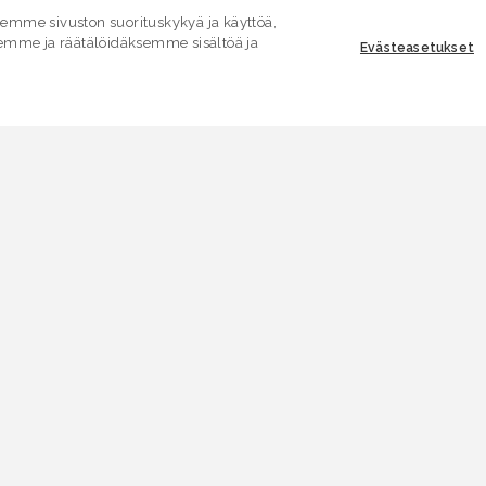
mme sivuston suorituskykyä ja käyttöä,
emme ja räätälöidäksemme sisältöä ja
Evästeasetukset
ASIAKASPALVELU
E
Yhteydenottolomake
K
.
SÄHKÖPOSTI
V
asiakaspalvelu.ymparisto@lvv.fi
V
PUHELIN
0295 256 920
A
(Ma–pe 9–14)
Puhelun hinta pvm/mpm
A