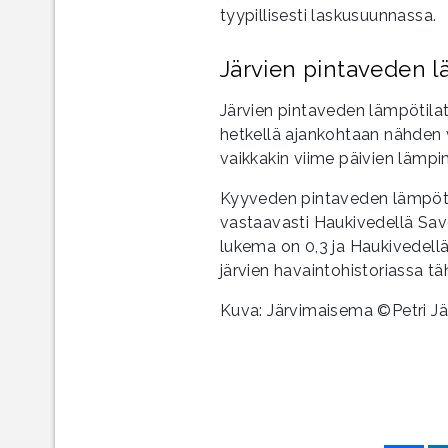
tyypillisesti laskusuunnassa.
Järvien pintaveden läm
Järvien pintaveden lämpötila
hetkellä ajankohtaan nähden 
vaikkakin viime päivien lämp
Kyyveden pintaveden lämpötila
vastaavasti Haukivedellä Sav
lukema on 0,3 ja Haukivedellä
järvien havaintohistoriassa tä
Kuva: Järvimaisema ©Petri Jä