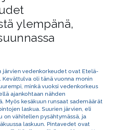
udet
stä ylempänä,
usuunnassa
n järvien vedenkorkeudet ovat Etelä-
 Kevättulva oli tänä vuonna monin
suurempi, minkä vuoksi vedenkorkeus
vellä ajankohtaan nähden
ä. Myös kesäkuun runsaat sademäärät
ntojen laskua. Suurien järvien, eli
u on vähitellen pysähtymässä, ja
äkuussa laskuun. Pintavedet ovat