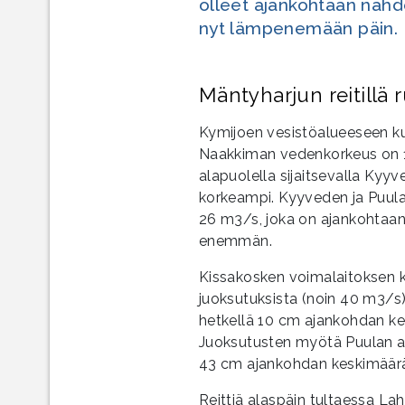
olleet ajankohtaan nähde
nyt lämpenemään päin.
Mäntyharjun reitillä 
Kymijoen vesistöalueeseen kuu
Naakkiman vedenkorkeus on 
alapuolella sijaitsevalla Kyy
korkeampi. Kyyveden ja Puula
26 m3/s, joka on ajankohtaa
enemmän.
Kissakosken voimalaitoksen 
juoksutuksista (noin 40 m3/s
hetkellä 10 cm ajankohdan k
Juoksutusten myötä Puulan a
43 cm ajankohdan keskimäärä
Reittiä alaspäin tultaessa La