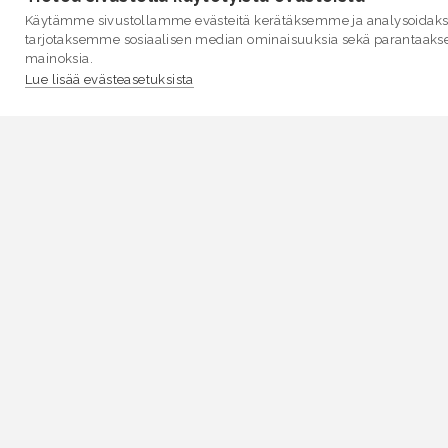
Käytämme sivustollamme evästeitä kerätäksemme ja analysoidakse
tarjotaksemme sosiaalisen median ominaisuuksia sekä parantaaks
mainoksia.
Lue lisää evästeasetuksista
VESI.fi
Vesi.fi on vesiaiheisen tutkitun tiedon lähde, joka
palvelee sekä kansalaisia että eri alojen asiantuntijoita
Tietosisällön sivustolle tuottavat Suomen
ympäristökeskus, Lupa- ja valvontavirasto,
Elinvoimakeskukset, Ilmatieteen laitos ja Tulvakeskus
yhteistyössä vesialan asiantuntijaorganisaatioiden
kanssa.