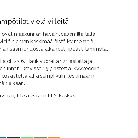
pötilat vielä viileitä
t ovat maakunnan havaintoasemilla tällä
vielä hieman keskimääräistä kylmempiä,
imän sään johdosta alkaneet ripeästi lämmetä.
 oli 23.6. Haukivuorella 17,1 astetta ja
onlinnan Oravissa 15,7 astetta. Kyyvedellä
 0,5 astetta alhaisempi kuin keskimäärin
hän aikaan.
rvinen, Etelä-Savon ELY-keskus