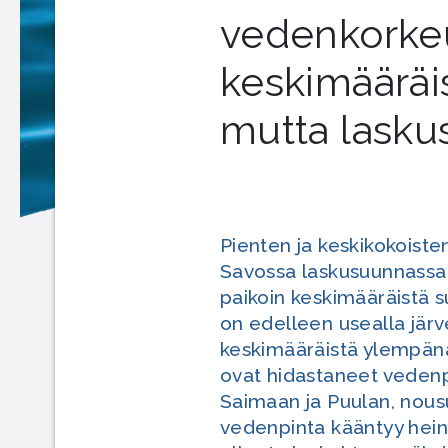
vedenkorke
keskimääräi
mutta lask
Pienten ja keskikokoiste
Savossa laskusuunnassa.
paikoin keskimääräistä 
on edelleen usealla jär
keskimääräistä ylempän
ovat hidastaneet vedenpi
Saimaan ja Puulan, nous
vedenpinta kääntyy hein