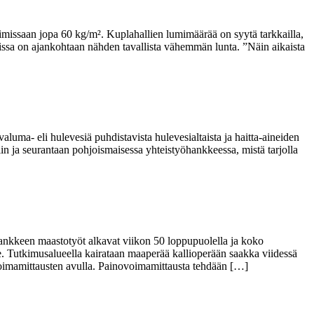
issaan jopa 60 kg/m². Kuplahallien lumimäärää on syytä tarkkailla,
ssa on ajankohtaan nähden tavallista vähemmän lunta. ”Näin aikaista
aluma- eli hulevesiä puhdistavista hulevesialtaista ja haitta-aineiden
in ja seurantaan pohjoismaisessa yhteistyöhankkeessa, mistä tarjolla
ankkeen maastotyöt alkavat viikon 50 loppupuolella ja koko
. Tutkimusalueella kairataan maaperää kallioperään saakka viidessä
ovoimamittausten avulla. Painovoimamittausta tehdään […]