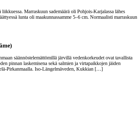
lä liikkuessa. Marraskuun sademäärä oli Pohjois-Karjalassa lähes
päättyessä lunta oli maakunnassamme 5–6 cm. Normaalisti marraskuun
Häme)
an säännöstelemättömillä järvillä vedenkorkeudet ovat tavallista
en pinnan laskemisena sekä salmien ja virtapaikkojen jäiden
 Etelä-Pirkanmaalla. Iso-Längelmäveden, Kukkian […]