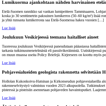
Lumikuorma ajankohtaan nähden harvinainen eteläran
Etelä-Suomen rannikko sai vankan lumipeitteen Tammisaaren, Lohjan,
koska jo 30 senttimetrin paksuinen lumikerros (50–60 kg/m²) lisää r
ja yhtä runsasta lumikerrosta saa Etelä-Suomessa hakea vuosien […]
Lue lisää
Joulukuun Vesikirjeessä teemana haitalliset aineet
Tuoreessa joulukuun Vesikirjeessä paneudutaan pääasiassa haitallisten a
tarkasta tutkimusmenetelmästä eli passiivikeräimistä. Uutiskirjeessä 
on muun muassa useita Policy Briefejä. Kirjeeseen on koottu myös poimi
Lue lisää
Pohjavesialueiden geologista rakennetta selvitetään
Hollolan Kukonkoivu-Hatsinan ja Kirkonseudun pohjavesialueilla aloi
rakenneselvitystyö valmistuu vuoden 2023 alkupuolella. Tutkimukset s
pisteessä ja pisteisiin asennetaan pohjaveden havaintoputket. Laajem
Lue lisää