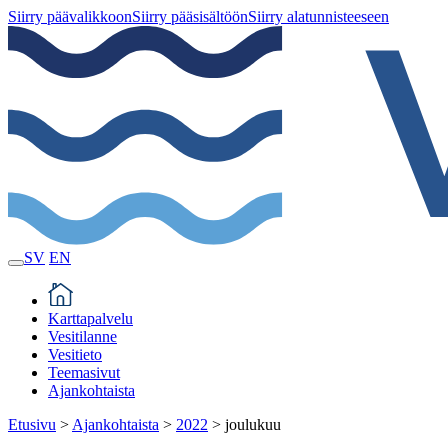
Siirry päävalikkoon
Siirry pääsisältöön
Siirry alatunnisteeseen
SV
EN
Karttapalvelu
Vesitilanne
Vesitieto
Teemasivut
Ajankohtaista
Etusivu
>
Ajankohtaista
>
2022
>
joulukuu