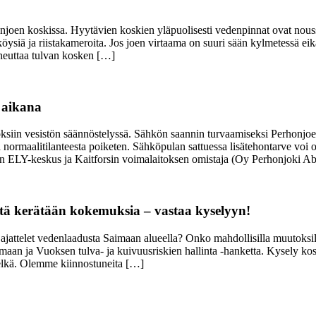
njoen koskissa. Hyytävien koskien yläpuolisesti vedenpinnat ovat nou
ysiä ja riistakameroita. Jos joen virtaama on suuri sään kylmetessä ei
iheuttaa tulvan kosken […]
 aikana
iin vesistön säännöstelyssä. Sähkön saannin turvaamiseksi Perhonjoen 
ormaalitilanteesta poiketen. Sähköpulan sattuessa lisätehontarve voi o
an ELY-keskus ja Kaitforsin voimalaitoksen omistaja (Oy Perhonjoki Ab)
tä kerätään kokemuksia – vastaa kyselyyn!
jattelet vedenlaadusta Saimaan alueella? Onko mahdollisilla muutoksi
aan ja Vuoksen tulva- ja kuivuusriskien hallinta -hanketta. Kysely k
selkä. Olemme kiinnostuneita […]