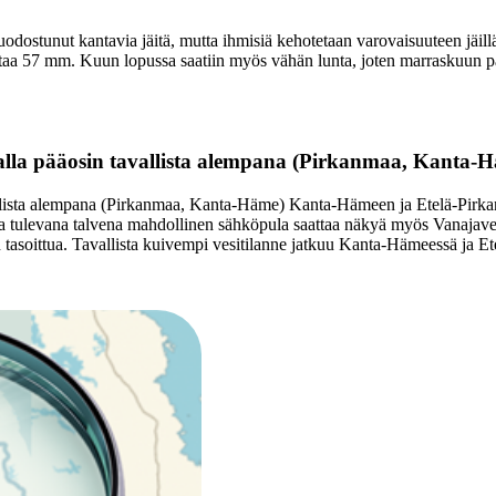
uodostunut kantavia jäitä, mutta ihmisiä kehotetaan varovaisuuteen jäil
ataa 57 mm. Kuun lopussa saatiin myös vähän lunta, joten marraskuun 
lla pääosin tavallista alempana (Pirkanmaa, Kanta-
ista alempana (Pirkanmaa, Kanta-Häme) Kanta-Hämeen ja Etelä-Pirkanma
 tulevana talvena mahdollinen sähköpula saattaa näkyä myös Vanajaved
 tasoittua. Tavallista kuivempi vesitilanne jatkuu Kanta-Hämeessä ja