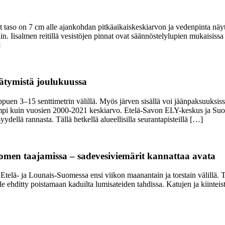
so on 7 cm alle ajankohdan pitkäaikaiskeskiarvon ja vedenpinta näyttä
n. Iisalmen reitillä vesistöjen pinnat ovat säännöstelylupien mukaisissa 
]
äätymistä joulukuussa
ippuen 3–15 senttimetrin välillä. Myös järven sisällä voi jäänpaksuuksi
ikompi kuin vuosien 2000-2021 keskiarvo. Etelä-Savon ELY-keskus ja S
yydellä rannasta. Tällä hetkellä alueellisilla seurantapisteillä […]
Suomen taajamissa – sadevesiviemärit kannattaa avata
elä- ja Lounais-Suomessa ensi viikon maanantain ja torstain välillä. Tul
e ehditty poistamaan kaduilta lumisateiden tahdissa. Katujen ja kiinteis