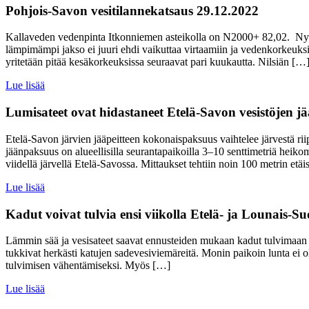
Pohjois-Savon vesitilannekatsaus 29.12.2022
Kallaveden vedenpinta Itkonniemen asteikolla on N2000+ 82,02. Nyt ta
lämpimämpi jakso ei juuri ehdi vaikuttaa virtaamiin ja vedenkorkeuksii
yritetään pitää kesäkorkeuksissa seuraavat pari kuukautta. Nilsiän […
Lue lisää
Lumisateet ovat hidastaneet Etelä-Savon vesistöjen j
Etelä-Savon järvien jääpeitteen kokonaispaksuus vaihtelee järvestä ri
jäänpaksuus on alueellisilla seurantapaikoilla 3–10 senttimetriä he
viidellä järvellä Etelä-Savossa. Mittaukset tehtiin noin 100 metrin etäis
Lue lisää
Kadut voivat tulvia ensi viikolla Etelä- ja Lounais-
Lämmin sää ja vesisateet saavat ennusteiden mukaan kadut tulvimaan Et
tukkivat herkästi katujen sadevesiviemäreitä. Monin paikoin lunta ei ol
tulvimisen vähentämiseksi. Myös […]
Lue lisää