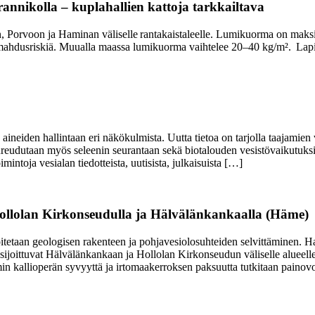
nikolla – kuplahallien kattoja tarkkailtava
 Porvoon ja Haminan väliselle rantakaistaleelle. Lumikuorma on maksim
omahdusriskiä. Muualla maassa lumikuorma vaihtelee 20–40 kg/m². Lapi
ineiden hallintaan eri näkökulmista. Uutta tietoa on tarjolla taajamien v
pureudutaan myös seleenin seurantaan sekä biotalouden vesistövaikutuksi
ntoja vesialan tiedotteista, uutisista, julkaisuista […]
 Hollolan Kirkonseudulla ja Hälvälänkankaalla (Häme)
tetaan geologisen rakenteen ja pohjavesiolosuhteiden selvittäminen. H
ijoittuvat Hälvälänkankaan ja Hollolan Kirkonseudun väliselle alueelle
min kallioperän syvyyttä ja irtomaakerroksen paksuutta tutkitaan pain