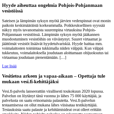
Hyyde aiheuttaa ongelmia Pohjois-Pohjanmaan
vesistöissä
Sateisen ja lämpimän syksyn myötä järvien vedenpinnat ovat monin
paikoin keskimääräistä korkeammalla. Poikkeuksellinen syyssää
näkyy myös tavanomaista suurempina virtauksina Pohjois-
Pohjanmaan vesistöissä. Lämpimän syksyn myötä jääkannen
muodostuminen vesistöihin on viivästynyt. Suuret virtaamat ja
jäättömät vesistöt lisäävät hyydetulvariskiä. Hyyde haittaa mm.
voimalaitosten toimintaa tukkimalla niiden välppiä. Kun välppä
tukkeutuu, voimalaitoksella joudutaan aloittamaan ohijuoksutus tai
virtaamaa joudutaan pienentämään. […]
Lue lisää
Vesitietoa arkeen ja vapaa-aikaan – Opettaja tule
mukaan vesi.fi-kehittäjäksi
Vesi.fi-palvelu lanseerattiin virallisesti toukokuun 2020 lopussa.
Palvelun on löytänyt tänä vuonna jo lähes 75 000 käyttäjää, ja
palvelusta on saatu erinomaista palautetta. Vesi.fi-palvelun
testaamisessa on ollut mukana lähes viisisataa testikäyttäjää.
Testauksista saatu palaute ja kehittämisideat ovat olleet erittäin