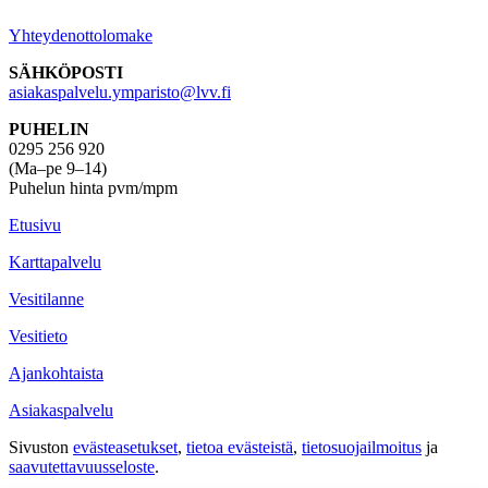
Yhteydenottolomake
SÄHKÖPOSTI
asiakaspalvelu.ymparisto@lvv.fi
PUHELIN
0295 256 920
(Ma–pe 9–14)
Puhelun hinta pvm/mpm
Etusivu
Karttapalvelu
Vesitilanne
Vesitieto
Ajankohtaista
Asiakaspalvelu
Sivuston
evästeasetukset
,
tietoa evästeistä
,
tietosuojailmoitus
ja
saavutettavuus­seloste
.