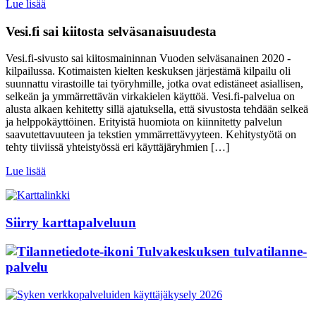
Lue lisää
Vesi.fi sai kiitosta selväsanaisuudesta
Vesi.fi-sivusto sai kiitosmaininnan Vuoden selväsanainen 2020 -
kilpailussa. Kotimaisten kielten keskuksen järjestämä kilpailu oli
suunnattu virastoille tai työryhmille, jotka ovat edistäneet asiallisen,
selkeän ja ymmärrettävän virkakielen käyttöä. Vesi.fi-palvelua on
alusta alkaen kehitetty sillä ajatuksella, että sivustosta tehdään selkeä
ja helppokäyttöinen. Erityistä huomiota on kiinnitetty palvelun
saavutettavuuteen ja tekstien ymmärrettävyyteen. Kehitystyötä on
tehty tiiviissä yhteistyössä eri käyttäjäryhmien […]
Lue lisää
Siirry karttapalveluun
Tulvakeskuksen tulvatilanne­
palvelu