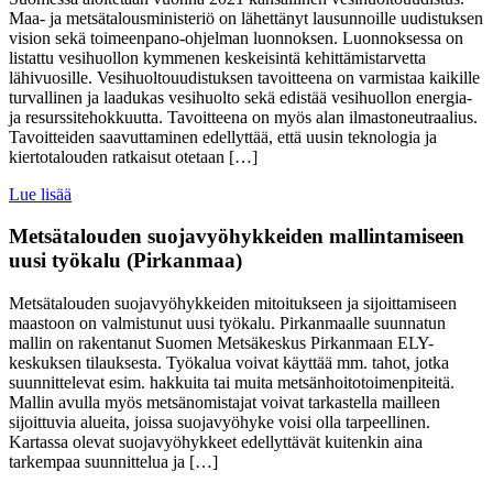
Maa- ja metsätalousministeriö on lähettänyt lausunnoille uudistuksen
vision sekä toimeenpano-ohjelman luonnoksen. Luonnoksessa on
listattu vesihuollon kymmenen keskeisintä kehittämistarvetta
lähivuosille. Vesihuoltouudistuksen tavoitteena on varmistaa kaikille
turvallinen ja laadukas vesihuolto sekä edistää vesihuollon energia-
ja resurssitehokkuutta. Tavoitteena on myös alan ilmastoneutraalius.
Tavoitteiden saavuttaminen edellyttää, että uusin teknologia ja
kiertotalouden ratkaisut otetaan […]
Lue lisää
Metsätalouden suojavyöhykkeiden mallintamiseen
uusi työkalu (Pirkanmaa)
Metsätalouden suojavyöhykkeiden mitoitukseen ja sijoittamiseen
maastoon on valmistunut uusi työkalu. Pirkanmaalle suunnatun
mallin on rakentanut Suomen Metsäkeskus Pirkanmaan ELY-
keskuksen tilauksesta. Työkalua voivat käyttää mm. tahot, jotka
suunnittelevat esim. hakkuita tai muita metsänhoitotoimenpiteitä.
Mallin avulla myös metsänomistajat voivat tarkastella mailleen
sijoittuvia alueita, joissa suojavyöhyke voisi olla tarpeellinen.
Kartassa olevat suojavyöhykkeet edellyttävät kuitenkin aina
tarkempaa suunnittelua ja […]