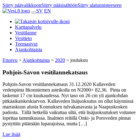
Siirry päävalikkoon
Siirry pääsisältöön
Siirry alatunnisteeseen
SV
EN
Karttapalvelu
Vesitilanne
Vesitieto
Teemasivut
Ajankohtaista
Etusivu
>
Ajankohtaista
>
2020
>
joulukuu
Pohjois-Savon vesitilannekatsaus
Pohjois-Savon vesitilannekatsaus 31.12.2020 Kallaveden
vedenpinta Itkonniemen asteikolla on N2000+ 82,36. Pinta on
laskenut 17 cm kuukaudessa. Nyt taso on 26 cm yli ajankohdan
pitkäaikaiskeskiarvon. Kallaveden lisäjuoksutus on ollut käynnissä
marraskuun alusta Konnuksen tulvakanavasta ja Naapuskosken
padosta. Tällä hetkellä vaikuttaa siltä, että lisäjuoksutukset voitanee
lopettaa tammikuussa. Iisalmen reitillä Onki- ja Poroveden pinnat
pystyttiin pitämään luparajoissa, mutta […]
Lue lisää