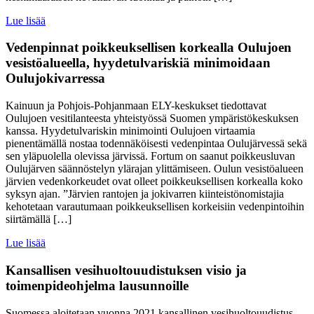
Lue lisää
Vedenpinnat poikkeuksellisen korkealla Oulujoen
vesistöalueella, hyydetulvariskiä minimoidaan
Oulujokivarressa
Kainuun ja Pohjois-Pohjanmaan ELY-keskukset tiedottavat
Oulujoen vesitilanteesta yhteistyössä Suomen ympäristökeskuksen
kanssa. Hyydetulvariskin minimointi Oulujoen virtaamia
pienentämällä nostaa todennäköisesti vedenpintaa Oulujärvessä sekä
sen yläpuolella olevissa järvissä. Fortum on saanut poikkeusluvan
Oulujärven säännöstelyn ylärajan ylittämiseen. Oulun vesistöalueen
järvien vedenkorkeudet ovat olleet poikkeuksellisen korkealla koko
syksyn ajan. ”Järvien rantojen ja jokivarren kiinteistönomistajia
kehotetaan varautumaan poikkeuksellisen korkeisiin vedenpintoihin
siirtämällä […]
Lue lisää
Kansallisen vesihuoltouudistuksen visio ja
toimenpideohjelma lausunnoille
Suomessa aloitetaan vuonna 2021 kansallinen vesihuoltouudistus.