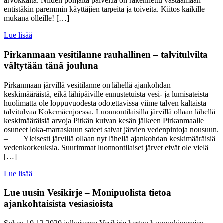
arvokkaita. Niiden pohjalta palvelua on rakennettu vastaamaan
entistäkin paremmin käyttäjien tarpeita ja toiveita. Kiitos kaikille
mukana olleille! […]
Lue lisää
Pirkanmaan vesitilanne rauhallinen – talvitulvilta
vältytään tänä jouluna
Pirkanmaan järvillä vesitilanne on lähellä ajankohdan
keskimääräistä, eikä lähipäiville ennustetuista vesi- ja lumisateista
huolimatta ole loppuvuodesta odotettavissa viime talven kaltaista
talvitulvaa Kokemäenjoessa. Luonnontilaisilla järvillä ollaan lähellä
keskimääräisiä arvoja Pitkän kuivan kesän jälkeen Pirkanmaalle
osuneet loka-marraskuun sateet saivat järvien vedenpintoja nousuun.
– Yleisesti järvillä ollaan nyt lähellä ajankohdan keskimääräisiä
vedenkorkeuksia. Suurimmat luonnontilaiset järvet eivät ole vielä
[…]
Lue lisää
Lue uusin Vesikirje – Monipuolista tietoa
ajankohtaisista vesiasioista
Syken 10.12.2020 julkaisema Vesikirje kertoo kaupunkipurojen