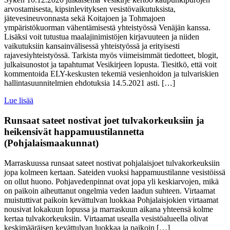
arvostamisesta, kipsinlevityksen vesistövaikutuksista,
jätevesineuvonnasta sekä Koitajoen ja Tohmajoen
ympäristökuorman vähentämisestä yhteistyössä Venäjän kanssa.
Lisäksi voit tutustua maalajinimistöjen kirjavuuteen ja niiden
vaikutuksiin kansainvälisessä yhteistyössä ja erityisesti
rajavesiyhteistyössä. Tarkista myös viimeisimmät tiedotteet, blogit,
julkaisunostot ja tapahtumat Vesikirjeen lopusta. Tiesitkö, että voit
kommentoida ELY-keskusten tekemiä vesienhoidon ja tulvariskien
hallintasuunnitelmien ehdotuksia 14.5.2021 asti. […]
Lue lisää
Runsaat sateet nostivat joet tulvakorkeuksiin ja
heikensivät happamuustilannetta
(Pohjalaismaakunnat)
Marraskuussa runsaat sateet nostivat pohjalaisjoet tulvakorkeuksiin
jopa kolmeen kertaan. Sateiden vuoksi happamuustilanne vesistöissä
on ollut huono. Pohjavedenpinnat ovat jopa yli keskiarvojen, mikä
on paikoin aiheuttanut ongelmia veden laadun suhteen. Virtaamat
muistuttivat paikoin kevättulvan luokkaa Pohjalaisjokien virtaamat
nousivat lokakuun lopussa ja marraskuun aikana yhteensä kolme
kertaa tulvakorkeuksiin. Virtaamat usealla vesistöalueella olivat
keskimääräisen kevättulvan luokkaa ja paikoin […]